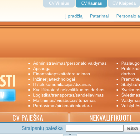
CV
Vilnius
CV
Kaunas
CV
Klaipėda
Į pradžią
Patarimai
Personalo a
administravimas/personalo valdymas
paslaugo
apsauga
praktika/savanoriškas darbas/papildomas
finansai/apskaita/draudimas
darbas
inžinerija/technologai
pramon
IT/telekomunikacijos/dizainas
statyba/
kvalifikuotas/ nekvalifikuotas darbas
sveikato
logistika/transportas/sandėliavimas
švietimas
maitinimas/ viešbučiai/ turizmas
valdyma
pardavimai/pirkimai/rinkodara
valstybė
CV PAIEŠKA
NEKVALIFIKUOTI
Straipsnių paieška