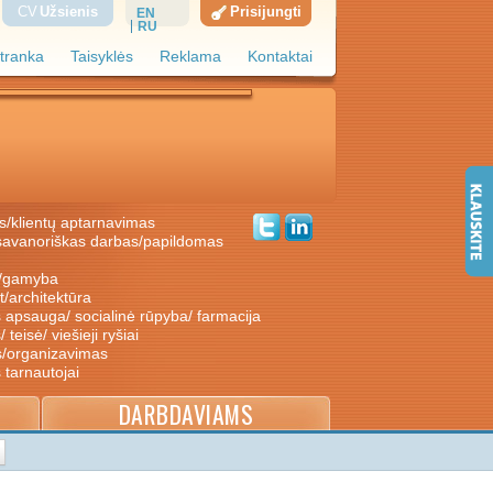
CV
Užsienis
Prisijungti
EN
RU
tranka
Taisyklės
Reklama
Kontaktai
s/klientų aptarnavimas
ė/gamyba
nt/architektūra
s apsauga/ socialinė rūpyba/ farmacija
/ teisė/ viešieji ryšiai
s/organizavimas
s tarnautojai
DARBDAVIAMS