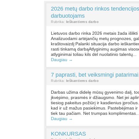
2026 metų darbo rinkos tendencijos 
darbuotojams
Rubrika:
Ieškantiems darbo
Lietuvos darbo rinka 2026 metais žada išlikti
Analizuodami artėjančių metų prognozes, gali
kraštovaizdį:Palanki situacija darbo ieškanti
rasti tinkamą darbąAtlyginimų augimas visose 
atlyginimai toliau kils dėl nuolatinio talentų...
Daugiau →
7 paprasti, bet veiksmingi patarimai
Rubrika:
Ieškantiems darbo
Darbas užima didelę mūsų gyvenimo dalį, todėl
įkvėpimo, prasmės ir džiaugsmo. Net jei apli
tiesiog pakeitus požiūrį ir kasdienius įpročius
kad ir už mažus pasiekimus. Pastebėjimas ir 
tiek tau pačiam. Net trumpas komplimentas..
Daugiau →
KONKURSAS