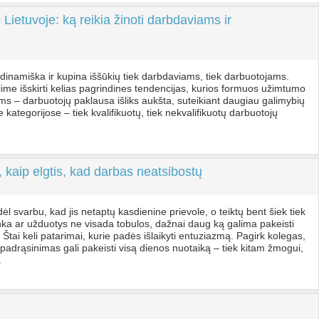
Lietuvoje: ką reikia žinoti darbdaviams ir
 dinamiška ir kupina iššūkių tiek darbdaviams, tiek darbuotojams.
me išskirti kelias pagrindines tendencijas, kurios formuos užimtumo
ems – darbuotojų paklausa išliks aukšta, suteikiant daugiau galimybių
kategorijose – tiek kvalifikuotų, tiek nekvalifikuotų darbuotojų
, kaip elgtis, kad darbas neatsibostų
 svarbu, kad jis netaptų kasdienine prievole, o teiktų bent šiek tiek
nka ar užduotys ne visada tobulos, dažnai daug ką galima pakeisti
. Štai keli patarimai, kurie padės išlaikyti entuziazmą. Pagirk kolegas,
padrąsinimas gali pakeisti visą dienos nuotaiką – tiek kitam žmogui,
.