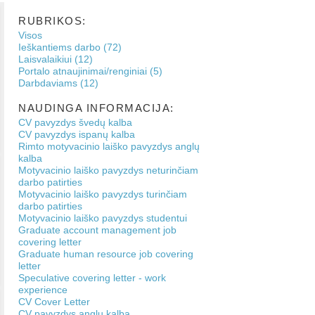
RUBRIKOS:
Visos
Ieškantiems darbo (72)
Laisvalaikiui (12)
Portalo atnaujinimai/renginiai (5)
Darbdaviams (12)
NAUDINGA INFORMACIJA:
CV pavyzdys švedų kalba
CV pavyzdys ispanų kalba
Rimto motyvacinio laiško pavyzdys anglų
kalba
Motyvacinio laiško pavyzdys neturinčiam
darbo patirties
Motyvacinio laiško pavyzdys turinčiam
darbo patirties
Motyvacinio laiško pavyzdys studentui
Graduate account management job
covering letter
Graduate human resource job covering
letter
Speculative covering letter - work
experience
CV Cover Letter
CV pavyzdys anglų kalba