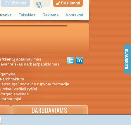
CV
Užsienis
Prisijungti
EN
RU
tranka
Taisyklės
Reklama
Kontaktai
s/klientų aptarnavimas
ė/gamyba
nt/architektūra
s apsauga/ socialinė rūpyba/ farmacija
/ teisė/ viešieji ryšiai
s/organizavimas
s tarnautojai
DARBDAVIAMS