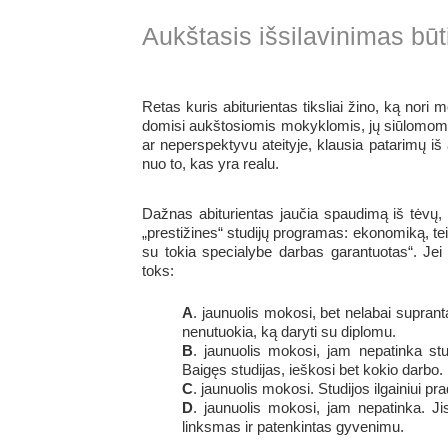
Aukštasis išsilavinimas bū
Retas kuris abiturientas tiksliai žino, ką nori 
domisi aukštosiomis mokyklomis, jų siūlomomis
ar neperspektyvu ateityje, klausia patarimų iš 
nuo to, kas yra realu.
Dažnas abiturientas jaučia spaudimą iš tėvų, a
„prestižines“ studijų programas: ekonomiką, te
su tokia specialybe darbas garantuotas“. Jei 
toks:
A
. jaunuolis mokosi, bet nelabai suprant
nenutuokia, ką daryti su diplomu.
B
. jaunuolis mokosi, jam nepatinka stud
Baigęs studijas, ieškosi bet kokio darbo.
C
. jaunuolis mokosi. Studijos ilgainiui pra
D
. jaunuolis mokosi, jam nepatinka. Jis
linksmas ir patenkintas gyvenimu.