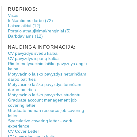
RUBRIKOS:
Visos
Ieškantiems darbo (72)
Laisvalaikiui (12)
Portalo atnaujinimai/renginiai (5)
Darbdaviams (12)
NAUDINGA INFORMACIJA:
CV pavyzdys švedų kalba
CV pavyzdys ispanų kalba
Rimto motyvacinio laiško pavyzdys anglų
kalba
Motyvacinio laiško pavyzdys neturinčiam
darbo patirties
Motyvacinio laiško pavyzdys turinčiam
darbo patirties
Motyvacinio laiško pavyzdys studentui
Graduate account management job
covering letter
Graduate human resource job covering
letter
Speculative covering letter - work
experience
CV Cover Letter
CV pavyzdys anglų kalba