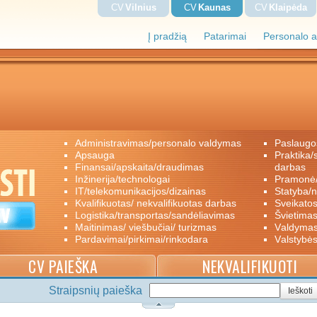
CV
Vilnius
CV
Kaunas
CV
Klaipėda
Į pradžią
Patarimai
Personalo a
administravimas/personalo valdymas
paslaugo
apsauga
praktika/savanoriškas darbas/papildomas
finansai/apskaita/draudimas
darbas
inžinerija/technologai
pramon
IT/telekomunikacijos/dizainas
statyba/
kvalifikuotas/ nekvalifikuotas darbas
sveikato
logistika/transportas/sandėliavimas
švietimas
maitinimas/ viešbučiai/ turizmas
valdyma
pardavimai/pirkimai/rinkodara
valstybė
CV PAIEŠKA
NEKVALIFIKUOTI
Straipsnių paieška