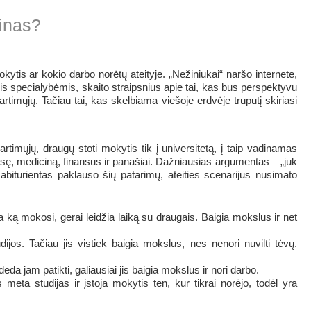
tinas?
mokytis ar kokio darbo norėtų ateityje. „Nežiniukai“ naršo internete,
 specialybėmis, skaito straipsnius apie tai, kas bus perspektyvu
artimųjų. Tačiau tai, kas skelbiama viešoje erdvėje truputį skiriasi
rtimųjų, draugų stoti mokytis tik į universitetą, į taip vadinamas
isę, mediciną, finansus ir panašiai. Dažniausias argumentas – „juk
abiturientas paklauso šių patarimų, ateities scenarijus nusimato
a ką mokosi, gerai leidžia laiką su draugais. Baigia mokslus ir net
ijos. Tačiau jis vistiek baigia mokslus, nes nenori nuvilti tėvų.
deda jam patikti, galiausiai jis baigia mokslus ir nori darbo.
 meta studijas ir įstoja mokytis ten, kur tikrai norėjo, todėl yra