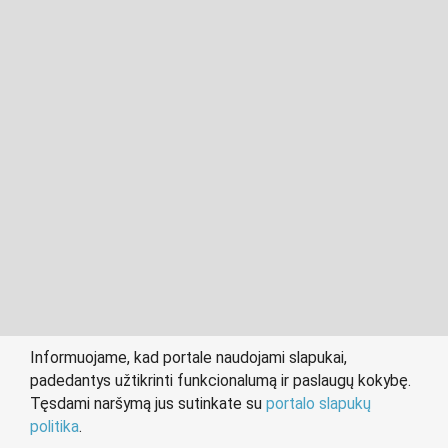
2011- 2026 © cvkaunas.lt
Visos teisės saugomos įstatymo.
Informuojame, kad portale naudojami slapukai,
padedantys užtikrinti funkcionalumą ir paslaugų kokybę.
person
work
Tęsdami naršymą jus sutinkate su
portalo slapukų
IEŠKANTIEMS DARBO
DARBDAVIAMS
politika
.