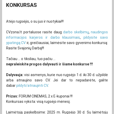
KONKURSAS
Atėjo rugsėjis, o su juo ir nuotykiai!!!
CVzona.lt portaluose rasite daug
darbo skelbimų
,
naudingos
informacijos karjeros ir darbo klausimais
,
pildysite savo
ypatingą CV
ir, greičiausiai, laimėsite savo gyvenimo konkursą:
Rasite Svajonių Darbą!!!
Tačiau ... o tiksliau, tuo pačiu ...
nepraleiskite progos dalyvauti ir šiame konkurse
!!!
Dalyvauja:
visi asmenys, kurie nuo rugsėjo 1 d. iki 30 d. užpildė
arba atnaujino savo CV. Jei dar to nepadarėte, galite
dabar
pildyti/atnaujinti CV
.
Prizas:
FORUM CINEMAS, 2 x E-kuponai !!!
Konkursas vyksta: visą rugsėjo mėnesį.
Laimėtoją paskelbsime: 2025 m. Rugsėjo 30 d. Su laimėtoju