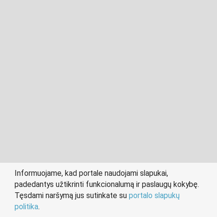
2011- 2026 © cvkaunas.lt
Visos teisės saugomos įstatymo.
Informuojame, kad portale naudojami slapukai,
padedantys užtikrinti funkcionalumą ir paslaugų kokybę.
person
work
Tęsdami naršymą jus sutinkate su
portalo slapukų
IEŠKANTIEMS DARBO
DARBDAVIAMS
politika
.