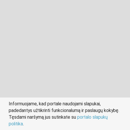
2011- 2026 © cvkaunas.lt
Visos teisės saugomos įstatymo.
Informuojame, kad portale naudojami slapukai,
padedantys užtikrinti funkcionalumą ir paslaugų kokybę.
person
work
Tęsdami naršymą jus sutinkate su
portalo slapukų
IEŠKANTIEMS DARBO
DARBDAVIAMS
politika
.