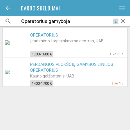
DARBO SKELBIMAI
bars
2
OPERATORIUS
Įdarbinimo tarpininkavimo centras, UAB
1300-1600 €
Liko 21 d.
PERDANGOS PLOKŠČIŲ GAMYBOS LINIJOS
OPERATORIUS
Kauno gelžbetonis, UAB
1400-1700 €
Liko 1 d.