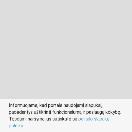
2011- 2026 © cvkaunas.lt
Visos teisės saugomos įstatymo.
Informuojame, kad portale naudojami slapukai,
padedantys užtikrinti funkcionalumą ir paslaugų kokybę.
person
work
Tęsdami naršymą jus sutinkate su
portalo slapukų
IEŠKANTIEMS DARBO
DARBDAVIAMS
politika
.