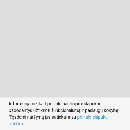
2011- 2026 © cvkaunas.lt
Visos teisės saugomos įstatymo.
Informuojame, kad portale naudojami slapukai,
padedantys užtikrinti funkcionalumą ir paslaugų kokybę.
person
work
Tęsdami naršymą jus sutinkate su
portalo slapukų
IEŠKANTIEMS DARBO
DARBDAVIAMS
politika
.