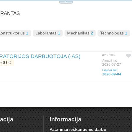
BORANTAS
onstruktorius
1
Laborantas
1
Mechanikas
2
Technologas
1
ATORIJOS DARBUOTOJA (-AS)
#255906
Atnaujinta:
00 €
2026-07-27
Galioja iki:
2026-09-04
acija
Informacija
i
Patarimai ieškantiems darbo