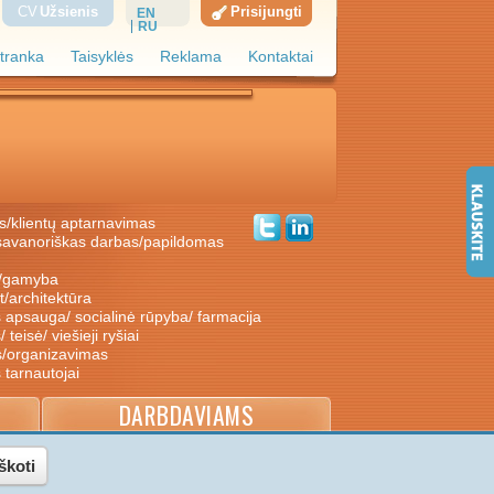
CV
Užsienis
Prisijungti
EN
RU
tranka
Taisyklės
Reklama
Kontaktai
s/klientų aptarnavimas
ė/gamyba
nt/architektūra
s apsauga/ socialinė rūpyba/ farmacija
/ teisė/ viešieji ryšiai
s/organizavimas
s tarnautojai
DARBDAVIAMS
škoti