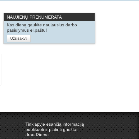
NAUJIENŲ PRENUMERATA
Kas dieną gaukite naujausius darbo
pasiūlymus el.paštu!
Užsisakyti
Tinklapyje esančią informaciją
publikuoti ir platinti griežtai
draudžiama.