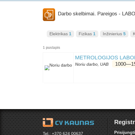
Darbo skelbimai. Pareigos - LA
Elektrikas
1
Fizikas
1
Inžinierius
5
K
1 puslapis
METROLOGIJOS LABOR
1000―15
Noriu darbo, UAB
Registr
Prisijungt
Tel.: +370 624 00637