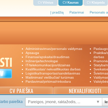
CV
Vilnius
CV
Kaunas
CV
Klaipėda
Į pradžią
Patarimai
Personalo a
administravimas/personalo valdymas
paslaugo
apsauga
praktika/savanoriškas darbas/papildomas
finansai/apskaita/draudimas
darbas
inžinerija/technologai
pramon
IT/telekomunikacijos/dizainas
statyba/
kvalifikuotas/ nekvalifikuotas darbas
sveikato
logistika/transportas/sandėliavimas
švietimas
maitinimas/ viešbučiai/ turizmas
valdyma
pardavimai/pirkimai/rinkodara
valstybė
CV PAIEŠKA
NEKVALIFIKUOTI
darbo paieška
Ie