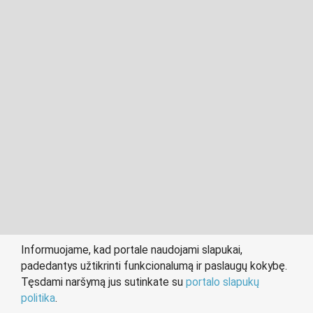
2011- 2026 © cvkaunas.lt
Visos teisės saugomos įstatymo.
Informuojame, kad portale naudojami slapukai,
padedantys užtikrinti funkcionalumą ir paslaugų kokybę.
person
work
Tęsdami naršymą jus sutinkate su
portalo slapukų
IEŠKANTIEMS DARBO
DARBDAVIAMS
politika
.