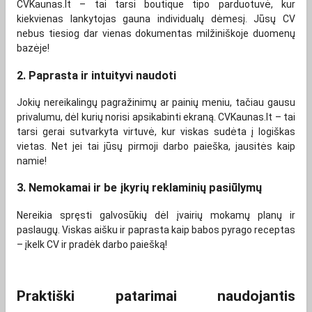
CVKaunas.lt – tai tarsi boutique tipo parduotuvė, kur
kiekvienas lankytojas gauna individualų dėmesį. Jūsų CV
nebus tiesiog dar vienas dokumentas milžiniškoje duomenų
bazėje!
2. Paprasta ir intuityvi naudoti
Jokių nereikalingų pagražinimų ar painių meniu, tačiau gausu
privalumu, dėl kurių norisi apsikabinti ekraną. CVKaunas.lt – tai
tarsi gerai sutvarkyta virtuvė, kur viskas sudėta į logiškas
vietas. Net jei tai jūsų pirmoji darbo paieška, jausitės kaip
namie!
3. Nemokamai ir be įkyrių reklaminių pasiūlymų
Nereikia spręsti galvosūkių dėl įvairių mokamų planų ir
paslaugų. Viskas aišku ir paprasta kaip babos pyrago receptas
– įkelk CV ir pradėk darbo paiešką!
Praktiški patarimai naudojantis