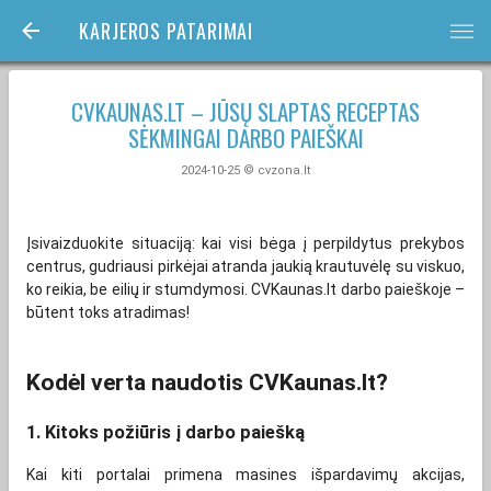
KARJEROS PATARIMAI
bars
CVKAUNAS.LT – JŪSŲ SLAPTAS RECEPTAS
SĖKMINGAI DARBO PAIEŠKAI
2024-10-25 © cvzona.lt
Įsivaizduokite situaciją: kai visi bėga į perpildytus prekybos
centrus, gudriausi pirkėjai atranda jaukią krautuvėlę su viskuo,
ko reikia, be eilių ir stumdymosi. CVKaunas.lt darbo paieškoje –
būtent toks atradimas!
Kodėl verta naudotis CVKaunas.lt?
1. Kitoks požiūris į darbo paiešką
Kai kiti portalai primena masines išpardavimų akcijas,