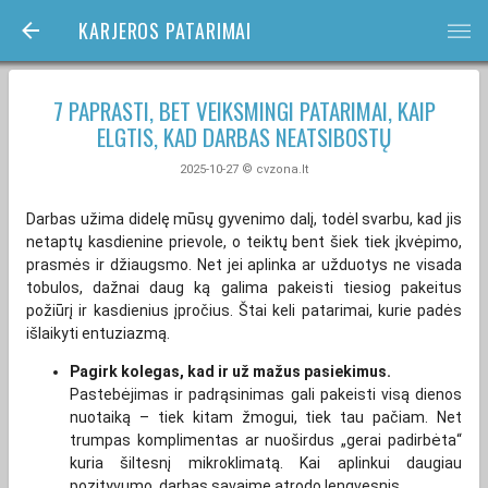
KARJEROS PATARIMAI
bars
7 PAPRASTI, BET VEIKSMINGI PATARIMAI, KAIP
ELGTIS, KAD DARBAS NEATSIBOSTŲ
2025-10-27 © cvzona.lt
Darbas užima didelę mūsų gyvenimo dalį, todėl svarbu, kad jis
netaptų kasdienine prievole, o teiktų bent šiek tiek įkvėpimo,
prasmės ir džiaugsmo. Net jei aplinka ar užduotys ne visada
tobulos, dažnai daug ką galima pakeisti tiesiog pakeitus
požiūrį ir kasdienius įpročius. Štai keli patarimai, kurie padės
išlaikyti entuziazmą.
Pagirk kolegas, kad ir už mažus pasiekimus.
Pastebėjimas ir padrąsinimas gali pakeisti visą dienos
nuotaiką – tiek kitam žmogui, tiek tau pačiam. Net
trumpas komplimentas ar nuoširdus „gerai padirbėta“
kuria šiltesnį mikroklimatą. Kai aplinkui daugiau
pozityvumo, darbas savaime atrodo lengvesnis.