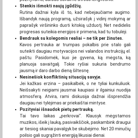
Stenkis išmokti naujų įgūdžių.
Rutina dažnai kyla iš to, kad nebejaučiame augimo.
Išbandyk naują programą, užsirašyk į vidinį mokymą ar
paprašyk viršininko duoti kitokią užduotį. Net nedidelis
progresas suteikia energijos ir primena, kad tu tobulėji.
Bendrauk su kolegomis realiai – ne tik per žinutes.
Kavos pertrauka ar trumpas pokalbis prie stalo gali
suteikti daugiau motyvacijos nei valandos instrukcijų el.
paštu. Pasidomėk, kuo jie gyvena, ką mėgsta, ką
planuoja savaitgalį. Tokie ryšiai sukuria bendrumo
jausmą ir daro darbo dieną šiltesnę.
Nesinešiok konfliktinių situacijų savyje.
Jei kažkas erzina – pasikalbėk, o ne tyliai kunkuliuok.
Neišsakyti neigiami jausmai kaupiasi ir ilgainiui nuodija
atmosferą. Atvira, rami diskusija dažnai išsprendžia
daugiau nei tylėjimas ar priekaištai mintyse.
Pozityviai išnaudok pietų pertrauką.
Tai tavo laikas „perkrovai“. Klausyk mėgstamos
muzikos, išeik į lauką, pasivaikščiok, paskambink draugui
ar tiesiog skaniai pavalgyk be skubėjimo. Net 20 minučių
poilsio gali sugrąžinti energiją likusiai dienai.