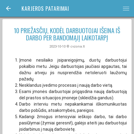
KARJEROS PATARIMAI
bars
10 PRIEŽASČIŲ, KODĖL DARBUOTOJAI IŠEINA IŠ
DARBO PER BANDOMĄJĮ LAIKOTARPĮ
2023-10-10 © cvzona.lt
Įmonė nesilaiko įsipareigojimų, duotų darbuotojui
pokalbio metu. Jeigu darbuotojas jaučiasi apgautas, tai
dažnu atveju jis nusprendžia netoleruoti laužomų
pažadų.
Nesklandus įvedimo procesas į naują darbo vietą.
Esami įmonės darbuotojai prigąsdina naują darbuotoją
dėl prastos situacijos įmonėje (skleidžia gandus).
Darbo interviu metu nepakankamai iškomunikuotas
darbo pobūdis, atsakomybės, pareigos.
Kadangi žmogus intensyviai ieškojo darbo, tai darbo
pasiūlymai (žymiai geresni!), galėjo ateiti jau darbuotojui
įsidarbinus į naują darbovietę.