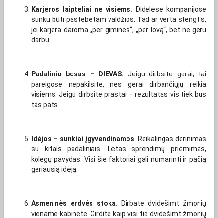
Karjeros laipteliai ne visiems.
Didelėse kompanijose
sunku būti pastebėtam valdžios. Tad ar verta stengtis,
jei karjera daroma „per gimines“, „per lovą“, bet ne geru
darbu.
Padalinio bosas – DIEVAS.
Jeigu dirbsite gerai, tai
pareigose nepakilsite, nes gerai dirbančiųjų reikia
visiems. Jeigu dirbsite prastai – rezultatas vis tiek bus
tas pats.
Idėjos – sunkiai įgyvendinamos
.
Reikalingas derinimas
su kitais padaliniais. Lėtas sprendimų priėmimas,
kolegų pavydas. Visi šie faktoriai gali numarinti ir pačią
geriausią idėją.
Asmeninės erdvės stoka.
Dirbate dvidešimt žmonių
viename kabinete. Girdite kaip visi tie dvidešimt žmonių