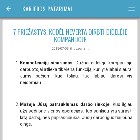
KARJEROS PATARIMAI
bars
7 PRIEŽASTYS, KODĖL NEVERTA DIRBTI DIDELĖJE
KOMPANIJOJE
2015-07-08 © cvzona.lt
Kompetencijų siaurumas.
Dažnai didelėje kompanijoje
darbuotojai atlieka tik vieną funkciją, kuri yra labai siaura.
Jums pačiam, kuo toliau, tuo labiau, darosi vis
neįdomiau.
Mažėja Jūsų patrauklumas darbo rinkoje.
Kuo ilgiau
užsisėdi prie vienos operacijos, tuo sunkiau yra surasti
kitą darbą, nes paprasčiausiai Jūsų darbo įgūdžiai būna
dingę.