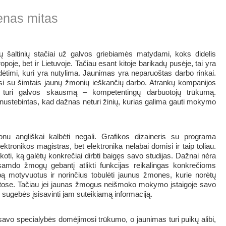
enas mitas
ų šaltinių stačiai už galvos griebiamės matydami, koks didelis
poje, bet ir Lietuvoje. Tačiau esant kitoje barikadų pusėje, tai yra
dėtimi, kuri yra nutylima. Jaunimas yra neparuoštas darbo rinkai.
si su šimtais jaunų žmonių ieškančių darbo. Atrankų kompanijos
 turi galvos skausmą – kompetentingų darbuotojų trūkumą.
 nustebintas, kad dažnas neturi žinių, kurias galima gauti mokymo
onu angliškai kalbėti negali. Grafikos dizaineris su programa
ektronikos magistras, bet elektronika nelabai domisi ir taip toliau.
ti, ką galėtų konkrečiai dirbti baigęs savo studijas. Dažnai nėra
samdo žmogų gebantį atlikti funkcijas reikalingas konkrečioms
 motyvuotus ir norinčius tobulėti jaunus žmones, kurie norėtų
ietose. Tačiau jei jaunas žmogus neišmoko mokymo įstaigoje savo
iau sugebės įsisavinti jam suteikiamą informaciją.
savo specialybės domėjimosi trūkumo, o jaunimas turi puikų alibi,