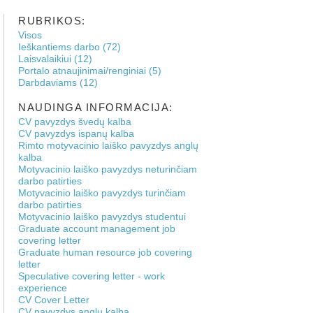
RUBRIKOS:
Visos
Ieškantiems darbo (72)
Laisvalaikiui (12)
Portalo atnaujinimai/renginiai (5)
Darbdaviams (12)
NAUDINGA INFORMACIJA:
CV pavyzdys švedų kalba
CV pavyzdys ispanų kalba
Rimto motyvacinio laiško pavyzdys anglų
kalba
Motyvacinio laiško pavyzdys neturinčiam
darbo patirties
Motyvacinio laiško pavyzdys turinčiam
darbo patirties
Motyvacinio laiško pavyzdys studentui
Graduate account management job
covering letter
Graduate human resource job covering
letter
Speculative covering letter - work
experience
CV Cover Letter
CV pavyzdys anglų kalba