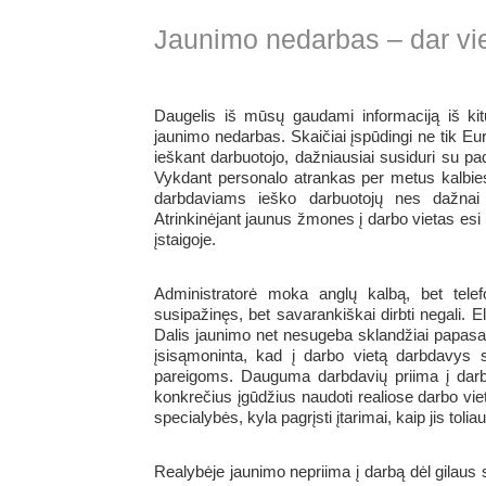
Jaunimo nedarbas – dar vi
Daugelis iš mūsų gaudami informaciją iš kit
jaunimo nedarbas. Skaičiai įspūdingi ne tik Euro
ieškant darbuotojo, dažniausiai susiduri su pa
Vykdant personalo atrankas per metus kalbie
darbdaviams ieško darbuotojų nes dažnai
Atrinkinėjant jaunus žmones į darbo vietas esi
įstaigoje.
Administratorė moka anglų kalbą, bet telef
susipažinęs, bet savarankiškai dirbti negali. El
Dalis jaunimo net nesugeba sklandžiai papasako
įsisąmoninta, kad į darbo vietą darbdavys 
pareigoms. Dauguma darbdavių priima į darbą
konkrečius įgūdžius naudoti realiose darbo v
specialybės, kyla pagrįsti įtarimai, kaip jis tol
Realybėje jaunimo nepriima į darbą dėl gilaus 