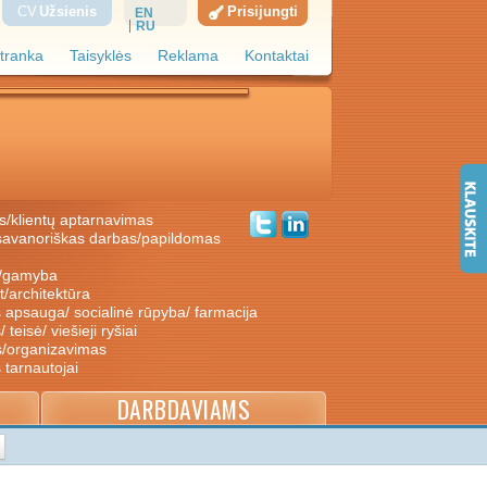
CV
Užsienis
Prisijungti
EN
RU
tranka
Taisyklės
Reklama
Kontaktai
s/klientų aptarnavimas
ė/gamyba
nt/architektūra
s apsauga/ socialinė rūpyba/ farmacija
/ teisė/ viešieji ryšiai
s/organizavimas
s tarnautojai
DARBDAVIAMS