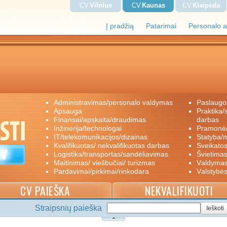
CV
Vilnius
CV
Kaunas
CV
Klaipėda
Į pradžią
Patarimai
Personalo a
administravimas/personalo valdymas
paslaugo
apsauga
praktika/savanoriškas darbas/papildomas
finansai/apskaita/draudimas
darbas
inžinerija/technologai
pramon
IT/telekomunikacijos/dizainas
statyba/
kvalifikuotas/ nekvalifikuotas darbas
sveikato
logistika/transportas/sandėliavimas
švietimas
maitinimas/ viešbučiai/ turizmas
valdyma
pardavimai/pirkimai/rinkodara
valstybė
CV PAIEŠKA
NEKVALIFIKUOTI
Straipsnių paieška