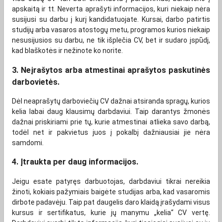
apskaitą ir tt. Neverta aprašyti informacijos, kuri niekaip nėra
susijusi su darbu į kurį kandidatuojate. Kursai, darbo patirtis
studijų arba vasaros atostogų metu, programos kurios niekaip
nesusijusios su darbu, ne tik išplečia CV, bet ir sudaro įspūdį,
kad blaškotės ir nežinote ko norite.
3. Neįrašytos arba atmestinai aprašytos paskutinės
darbovietės.
Dėl neaprašytų darboviečių CV dažnai atsiranda spragų, kurios
kelia labai daug klausimų darbdaviui. Taip darantys žmonės
dažnai priskiriami prie tų, kurie atmestinai atlieka savo darbą,
todėl net ir pakvietus juos į pokalbį dažniausiai jie nėra
samdomi.
4. Įtraukta per daug informacijos.
Jeigu esate patyręs darbuotojas, darbdaviui tikrai nereikia
žinoti, kokiais pažymiais baigėte studijas arba, kad vasaromis
dirbote padavėju. Taip pat daugelis daro klaidą įrašydami visus
kursus ir sertifikatus, kurie jų manymu „kelia“ CV vertę.