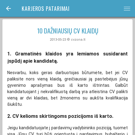
KARJEROS PATARIMAI
bars
10 DAŽNIAUSIŲ CV KLAIDŲ
2013-05-23 © cvzona.lt
1. Gramatinės klaidos yra lemiamos susidarant
įspūdį apie kandidatą.
Nesvarbu, koks geras darbuotojas būtumėte, bet jei CV
paliksite nors vieną klaidą, greičiausiai ją pastebėjus jūsų
gyvenimo aprašymas bus iš karto ištrintas. Galbūt
kandidatuojant į nekvalifikuotą darbą yra atleistina CV palikti
vieną ar dvi klaidas, bet žmonėms su aukšta kvalifikacija
šiukštu.
2. CV kelioms skirtingoms pozicijoms iš karto.
Jeigu kandidatuojate į pardavimų vadybininko poziciją, tuomet
visa Jūsų CV turi būti orientuota į pardavimus, buhalterio į