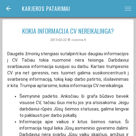
KARJEROS PATARIMAI
bars
KOKIA INFORMACIJA CV NEREIKALINGA?
2013-02-22 © cvzona.lt
Daugelis žmonių stengiasi sutalpinti kuo daugiau informacijos
į CV. Tačiau tokia nuomonė nėra teisinga. Darbdaviui
svarbiausia informacija susijusi su darbu. Kartais trumpesnis
CV yra net geresnis, nes tuomet galima susikoncentruoti į
svarbesnę informaciją, tokią kaip darbo patirtis, išsilavinimas
ir kita. Trumpai aptarsime, kokia informacija CV nereikalinga.
Šeimyninė padėtis. Anksčiau ši grafa būdavo beveik
visuose CV, tačiau šiuo metu jos yra atsisakoma. Jeigu
darbdaviui rūpės Jūsų šeimos statusas, galima lengvai
to paklausti per darbo pokalbį.
Informacija apie vaikus ir kitus šeimos narius. Ši
informacija tegul lieka Jūsų asmeninio gyvenimo dalimi.
Darbdaviui nėra svarbu Jūsų vaikų skaičius, amžius ir