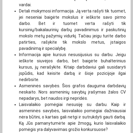
vardai.
Detali mokymosi informacija. Ją verta rašyti tik tuomet,
jei neseniai baigėte mokslus ir ieškote savo pirmo
darbo. Bet ir tuomet verta rašyti tik
kursinių/bakalaurinių darbų pavadinimus ir paskutinių
mokslo metų pažymių vidurkį. Tačiau jeigu turite darbo
patirties, rašykite tik mokslo metus, įstaigos
pavadinimą ir specialybę.
Informacija apie kursus nesusijusius su darbu. Jeigu
ieškote siuvėjos darbo, bet baigėte buhalterinius
kursus, jų nerašykite. Kitaip darbdaviui gali susidaryti
įspūdis, kad keisite darbą ir šioje pozicijoje ilgai
nedirbsite.
Asmeninės savybės. Šios grafos dauguma darbdavių
neskaito. Nors asmeninių savybių įrašymas žalos CV
nepadarys, bet naudos irgi nepridės.
Laisvalaikio pomėgiai nesusiję su darbu. Kaip ir
asmeninės savybės, laisvalaikio pomėgiai dažniausiai
nėra būtini, o kartais gali netgi ir sutrukdyti gauti darbą.
Ką Jūs pamanytumėte apie žmogų, kurio laisvalaikio
pomėgis yra dalyvavimas grožio konkursuose?