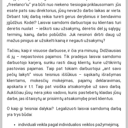
„freelancr‘iu“ yra būti nuo niekeno tiesiogiai priklausomam: jūs
esate pats sau direktorius, jūsų nevaržo darbo laikas ar vieta.
Dirbant tokį darbą reikia turėti gerus derybinius ir bendavimo
įgūdžius. Kodėl? Laisvai samdomi darbuotojai su klientais turi
derėtis nuolat – ieškoti sau užsakymų, dėrėtis dėl jų sąlygų:
terminų, kainų, darbo pobūdžio. Juk nesinori dirbti daug už
mažus pinigus ar užsikelti kainą ir negauti užsakymų?
Tačiau, kaip ir visuose darbuose, ir čia yra minusų. Didžiausias
iš jų – nepastovios pajamos. Tik pradėjus laisvai samdomo
darbuotojo karjerą, sunku rasti daug klientų, kurie užtikrintų
pastovias pajamas. Taip pat tokiam darbuotojui „ant savo
pečių laikyti“ visus teisnius iššūkius – sąskaitų išrašymas
klientams, mokesčių mokėjimas, pajamų deklaravimas,
apskaita ir t.t. Taip pat visiška atsakomybė už savo darbą.
Aukščiau jūsų nėra jokio vadovo, kuris pastebėtų klaidas jūsų
darbe, jas ištaisytų ar prisiimtų atsakomybę prieš klientus.
O kaip gi teisniai dalykai? Legalizuoti laisvai samdomą darbą
yra trys būdai:
individuali veikla pagal individualios veiklos pažymėjimą;