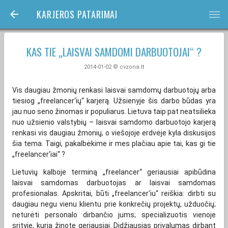
KARJEROS PATARIMAI
bars
KAS TIE „LAISVAI SAMDOMI DARBUOTOJAI“ ?
2014-01-02 © cvzona.lt
Vis daugiau žmonių renkasi laisvai samdomų darbuotojų arba
tiesiog „freelancer‘ių“ karjerą. Užsienyje šis darbo būdas yra
jau nuo seno žinomas ir populiarus. Lietuva taip pat neatsilieka
nuo užsienio valstybių – laisvai samdomo darbuotojo karjerą
renkasi vis daugiau žmonių, o viešojoje erdvėje kyla diskusijos
šia tema. Taigi, pakalbėkime ir mes plačiau apie tai, kas gi tie
„freelancer‘iai“ ?
Lietuvių kalboje terminą „freelancer“ geriausiai apibūdina
laisvai samdomas darbuotojas ar laisvai samdomas
profesionalas. Apskritai, būti „freelancer‘iu“ reiškia: dirbti su
daugiau negu vienu klientu prie konkrečių projektų, užduočių;
neturėti personalo dirbančio jums; specializuotis vienoje
srityje, kurią žinote geriausiai. Didžiausias privalumas dirbant