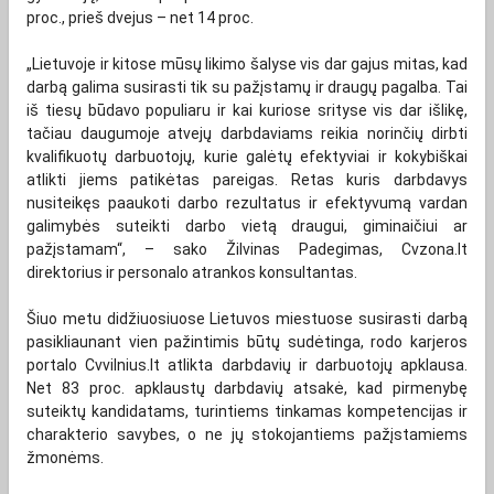
proc., prieš dvejus – net 14 proc.
„Lietuvoje ir kitose mūsų likimo šalyse vis dar gajus mitas, kad
darbą galima susirasti tik su pažįstamų ir draugų pagalba. Tai
iš tiesų būdavo populiaru ir kai kuriose srityse vis dar išlikę,
tačiau daugumoje atvejų darbdaviams reikia norinčių dirbti
kvalifikuotų darbuotojų, kurie galėtų efektyviai ir kokybiškai
atlikti jiems patikėtas pareigas. Retas kuris darbdavys
nusiteikęs paaukoti darbo rezultatus ir efektyvumą vardan
galimybės suteikti darbo vietą draugui, giminaičiui ar
pažįstamam“, – sako Žilvinas Padegimas, Cvzona.lt
direktorius ir personalo atrankos konsultantas.
Šiuo metu didžiuosiuose Lietuvos miestuose susirasti darbą
pasikliaunant vien pažintimis būtų sudėtinga, rodo karjeros
portalo Cvvilnius.lt atlikta darbdavių ir darbuotojų apklausa.
Net 83 proc. apklaustų darbdavių atsakė, kad pirmenybę
suteiktų kandidatams, turintiems tinkamas kompetencijas ir
charakterio savybes, o ne jų stokojantiems pažįstamiems
žmonėms.