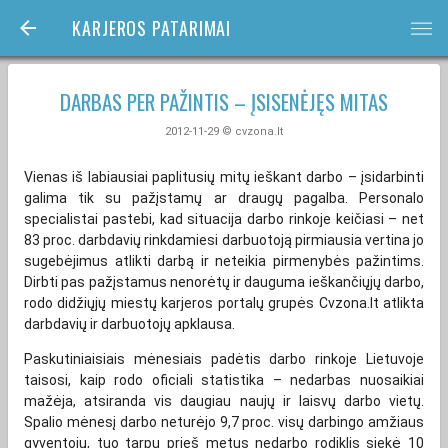
KARJEROS PATARIMAI
bars
DARBAS PER PAŽINTIS – ĮSISENĖJĘS MITAS
2012-11-29 © cvzona.lt
Vienas iš labiausiai paplitusių mitų ieškant darbo – įsidarbinti
galima tik su pažįstamų ar draugų pagalba. Personalo
specialistai pastebi, kad situacija darbo rinkoje keičiasi – net
83 proc. darbdavių rinkdamiesi darbuotoją pirmiausia vertina jo
sugebėjimus atlikti darbą ir neteikia pirmenybės pažintims.
Dirbti pas pažįstamus nenorėtų ir dauguma ieškančiųjų darbo,
rodo didžiųjų miestų karjeros portalų grupės Cvzona.lt atlikta
darbdavių ir darbuotojų apklausa.
Paskutiniaisiais mėnesiais padėtis darbo rinkoje Lietuvoje
taisosi, kaip rodo oficiali statistika – nedarbas nuosaikiai
mažėja, atsiranda vis daugiau naujų ir laisvų darbo vietų.
Spalio mėnesį darbo neturėjo 9,7 proc. visų darbingo amžiaus
gyventojų, tuo tarpu prieš metus nedarbo rodiklis siekė 10