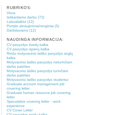
RUBRIKOS:
Visos
Ieškantiems darbo (72)
Laisvalaikiui (12)
Portalo atnaujinimai/renginiai (5)
Darbdaviams (12)
NAUDINGA INFORMACIJA:
CV pavyzdys švedų kalba
CV pavyzdys ispanų kalba
Rimto motyvacinio laiško pavyzdys anglų
kalba
Motyvacinio laiško pavyzdys neturinčiam
darbo patirties
Motyvacinio laiško pavyzdys turinčiam
darbo patirties
Motyvacinio laiško pavyzdys studentui
Graduate account management job
covering letter
Graduate human resource job covering
letter
Speculative covering letter - work
experience
CV Cover Letter
CV pavyzdys anglų kalba