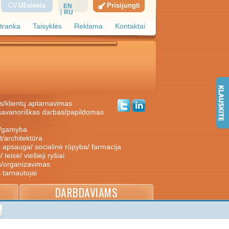
CV
Užsienis
Prisijungti
EN
RU
tranka
Taisyklės
Reklama
Kontaktai
s/klientų aptarnavimas
ė/gamyba
nt/architektūra
s apsauga/ socialinė rūpyba/ farmacija
/ teisė/ viešieji ryšiai
s/organizavimas
s tarnautojai
DARBDAVIAMS