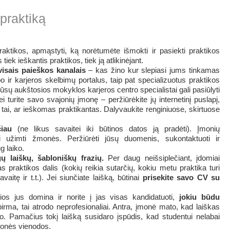
 praktiką
raktikos, apmąstyti, ką norėtumėte išmokti ir pasiekti praktikos
iek ieškantis praktikos, tiek ją atlikinėjant.
visais paieškos kanalais
– kas žino kur slepiasi jums tinkamas
o ir karjeros skelbimų portalus, taip pat specializuotus praktikos
ūsų aukštosios mokyklos karjeros centro specialistai gali pasiūlyti
ei turite savo svajonių įmonę – peržiūrėkite jų internetinį puslapį,
 tai, ar ieškomas praktikantas. Dalyvaukite renginiuose, skirtuose
čiau
(ne likus savaitei iki būtinos datos ją pradėti). Įmonių
ai užimti žmonės. Peržiūrėti jūsų duomenis, sukontaktuoti ir
g laiko.
gų laiškų, šabloniškų frazių.
Per daug neišsiplečiant, įdomiai
s praktikos dalis (kokių reikia sutarčių, kokiu metu praktika turi
aitę ir t.t.). Jei siunčiate laišką, būtinai
prisekite savo CV su
rios jus domina ir norite į jas visas kandidatuoti,
jokiu būdu
irma, tai atrodo neprofesionaliai. Antra, įmonė mato, kad laiškas
. Pamačius tokį laišką susidaro įspūdis, kad studentui nelabai
įmonės vienodos.