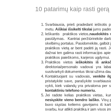
10 patarimų kaip rasti gerą
Svarbiausia, prieš pradedant ieškotis p
metu.
Aiškiai išsikelti tikslai
jums padės t
Ieškantis praktikos vietos,
naudokitės 
pasiūlymas. Kantriai peržiūrinėkite darb
skelbimų portalus. Pasidomėkite, galbūt j
praktikos vietą ar bent padėti ją rasti. J
dažnai ten galima rasti informacijos apie
praktikos paieškoms, karjeros ugdymui.
Praktikos vietos
ieškokitės iš anks
direktoriai/personalo vadovai yra lab
susitvarkyti dokumentus tikrai užima dau
Kontaktuojant su vadovais,
venkite il
pristatykite save, parašykite svarbiausia
vykti, kiek valandų yra privaloma per sav
kontaktiniu telefono numeriu.
Jei radote kelias praktikos vietas, ku
nesiųskite vieno bendro laiško.
Visų p
buvo siųstas keliems gavėjams iš karto
svarbu, kur atlikti praktiką ir jam visos 