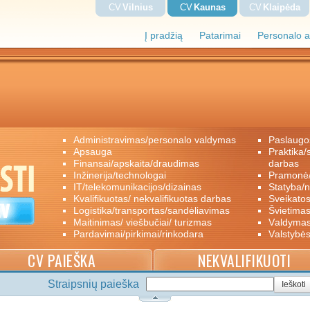
CV
Vilnius
CV
Kaunas
CV
Klaipėda
Į pradžią
Patarimai
Personalo a
administravimas/personalo valdymas
paslaugo
apsauga
praktika/savanoriškas darbas/papildomas
finansai/apskaita/draudimas
darbas
inžinerija/technologai
pramon
IT/telekomunikacijos/dizainas
statyba/
kvalifikuotas/ nekvalifikuotas darbas
sveikato
logistika/transportas/sandėliavimas
švietimas
maitinimas/ viešbučiai/ turizmas
valdyma
pardavimai/pirkimai/rinkodara
valstybė
CV PAIEŠKA
NEKVALIFIKUOTI
Straipsnių paieška