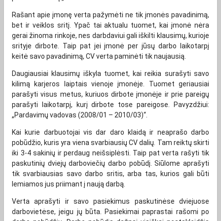
Rašant apie įmonę verta pažymėti ne tik įmonės pavadinimą,
bet ir veiklos sritį. Ypač tai aktualu tuomet, kai įmonė nėra
gerai žinoma rinkoje, nes darbdaviui gali iškilti klausimų, kurioje
srityje dirbote. Taip pat jei įmonė per jūsų darbo laikotarpį
keitė savo pavadinimą, CV verta paminėti tik naujausią.
Daugiausiai klausimų iškyla tuomet, kai reikia surašyti savo
kilimą karjeros laiptais vienoje įmonėje. Tuomet geriausiai
parašyti visus metus, kuriuos dirbote įmonėje ir prie pareigų
parašyti laikotarpį, kurį dirbote tose pareigose. Pavyzdžiui:
„Pardavimų vadovas (2008/01 – 2010/03)“.
Kai kurie darbuotojai vis dar daro klaidą ir neaprašo darbo
pobūdžio, kuris yra viena svarbiausių CV dalių. Tam reiktų skirti
iki 3-4 sakinių ir perdaug neišsiplėsti. Taip pat verta rašyti tik
paskutinių dviejų darboviečių darbo pobūdį. Siūlome aprašyti
tik svarbiausias savo darbo sritis, arba tas, kurios gali būti
lemiamos jus priimant į naują darbą.
Verta aprašyti ir savo pasiekimus paskutinėse dviejuose
darbovietėse, jeigu jų būta. Pasiekimai paprastai rašomi po