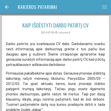
KARJEROS PATARIMAI
bars
KAIP IŠDĖSTYTI DARBO PATIRTĮ CV
2013-07-05 © cvzona.lt
Darbo patirtis yra svarbiausia CV dalis. Darbdaviams svarbu
rasti informaciją apie darbuotoją greitai ir tuo pačiu kuo
daugiau apie jį sužinoti. Šiame straipsnyje aptarsime kaip
geriausiai surašyti informaciją apie darbo patirtį CV, kad ji būtų
patraukliausia ir aiškiausia darbdaviui.
Pirmiausiai pakalbėkime apie datas. Geriausia įmonėje išdirbtą
laikotarpį rašyti mėnesių tikslumu. Pavyzdžiui 2005/03 –
2012/03. Tai ypač aktualu tiems, kurie įmonėje išdirbo
palyginti trumpą laikotarpį. Tačiau jeigu esate ilgametis
įmonės darbuotojas, galite rašyti tik metus. Taip pat daug
klausimų iškyla, jeigu norima pažymėti, kad iki šiol dirbate.
Tuomet pažymėkite datą nuo kurios pradėjote dirbti ir tada
pridėkite žodelį „dabar“.