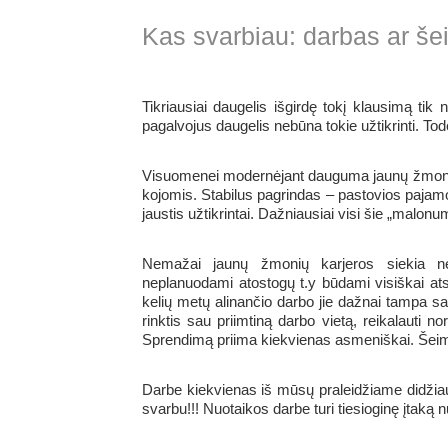
Kas svarbiau: darbas ar š
Tikriausiai daugelis išgirdę tokį klausimą tik
pagalvojus daugelis nebūna tokie užtikrinti. To
Visuomenei modernėjant dauguma jaunų žmonių n
kojomis. Stabilus pagrindas – pastovios pajamos
jaustis užtikrintai. Dažniausiai visi šie „malonu
Nemažai jaunų žmonių karjeros siekia ne
neplanuodami atostogų t.y būdami visiškai at
kelių metų alinančio darbo jie dažnai tampa savo
rinktis sau priimtiną darbo vietą, reikalauti n
Sprendimą priima kiekvienas asmeniškai. Šeim
Darbe kiekvienas iš mūsų praleidžiame didžiaus
svarbu!!! Nuotaikos darbe turi tiesioginę įtaką 