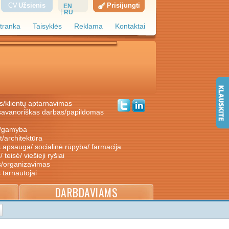
CV
Užsienis
Prisijungti
EN
RU
tranka
Taisyklės
Reklama
Kontaktai
s/klientų aptarnavimas
ė/gamyba
nt/architektūra
s apsauga/ socialinė rūpyba/ farmacija
/ teisė/ viešieji ryšiai
s/organizavimas
s tarnautojai
DARBDAVIAMS