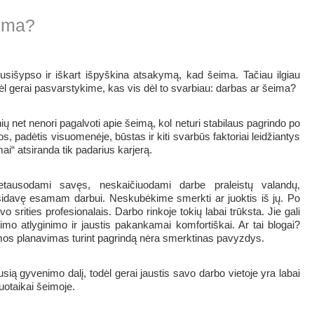
eima?
 nusišypso ir iškart išpyškina atsakymą, kad šeima. Tačiau ilgiau
dėl gerai pasvarstykime, kas vis dėl to svarbiau: darbas ar šeima?
et nenori pagalvoti apie šeimą, kol neturi stabilaus pagrindo po
, padėtis visuomenėje, būstas ir kiti svarbūs faktoriai leidžiantys
mai“ atsiranda tik padarius karjerą.
tausodami savęs, neskaičiuodami darbe praleistų valandų,
sidavę esamam darbui. Neskubėkime smerkti ar juoktis iš jų. Po
 srities profesionalais. Darbo rinkoje tokių labai trūksta. Jie gali
orimo atlyginimo ir jaustis pakankamai komfortiškai. Ar tai blogai?
os planavimas turint pagrindą nėra smerktinas pavyzdys.
ią gyvenimo dalį, todėl gerai jaustis savo darbo vietoje yra labai
nuotaikai šeimoje.