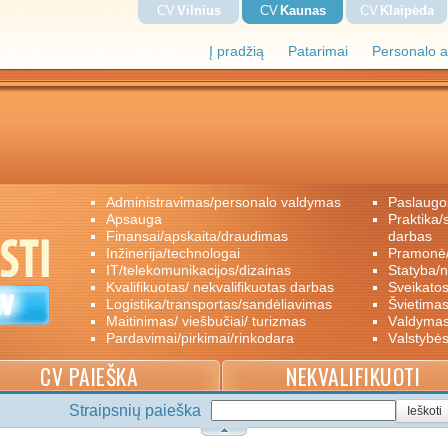
CV
Vilnius
CV
Kaunas
CV
Klaipėda
Į pradžią
Patarimai
Personalo a
administravimas/personalo valdymas
paslaugo
apsauga
praktika/savanoriškas darbas/papildomas
finansai/apskaita/draudimas
darbas
inžinerija/technologai
pramon
IT/telekomunikacijos/dizainas
statyba/
kvalifikuotas/ nekvalifikuotas darbas
sveikato
logistika/transportas/sandėliavimas
švietimas
maitinimas/ viešbučiai/ turizmas
valdyma
pardavimai/pirkimai/rinkodara
valstybė
CV PAIEŠKA
NEKVALIFIKUOTI
Straipsnių paieška