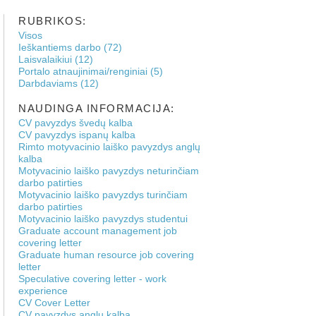
RUBRIKOS:
Visos
Ieškantiems darbo (72)
Laisvalaikiui (12)
Portalo atnaujinimai/renginiai (5)
Darbdaviams (12)
NAUDINGA INFORMACIJA:
CV pavyzdys švedų kalba
CV pavyzdys ispanų kalba
Rimto motyvacinio laiško pavyzdys anglų
kalba
Motyvacinio laiško pavyzdys neturinčiam
darbo patirties
Motyvacinio laiško pavyzdys turinčiam
darbo patirties
Motyvacinio laiško pavyzdys studentui
Graduate account management job
covering letter
Graduate human resource job covering
letter
Speculative covering letter - work
experience
CV Cover Letter
CV pavyzdys anglų kalba