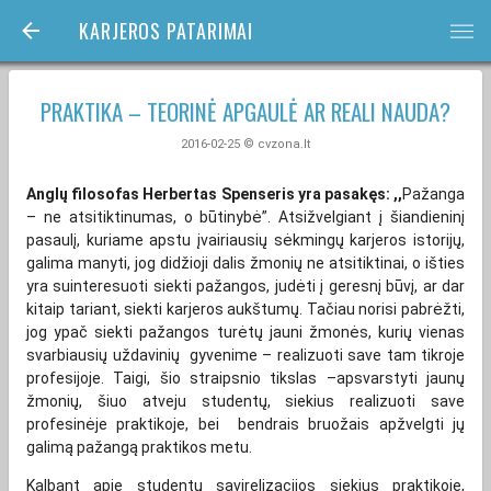
KARJEROS PATARIMAI
bars
PRAKTIKA – TEORINĖ APGAULĖ AR REALI NAUDA?
2016-02-25 © cvzona.lt
Anglų filosofas Herbertas Spenseris yra pasakęs:
,,
Pažanga
– ne atsitiktinumas, o būtinybė”. Atsižvelgiant į šiandieninį
pasaulį, kuriame apstu įvairiausių sėkmingų karjeros istorijų,
galima manyti, jog didžioji dalis žmonių ne atsitiktinai, o išties
yra suinteresuoti siekti pažangos, judėti į geresnį būvį, ar dar
kitaip tariant, siekti karjeros aukštumų. Tačiau norisi pabrėžti,
jog ypač siekti pažangos turėtų jauni žmonės, kurių vienas
svarbiausių uždavinių gyvenime – realizuoti save tam tikroje
profesijoje. Taigi, šio straipsnio tikslas –apsvarstyti jaunų
žmonių, šiuo atveju studentų, siekius realizuoti save
profesinėje praktikoje, bei bendrais bruožais apžvelgti jų
galimą pažangą praktikos metu.
Kalbant apie studentų savirelizacijos siekius praktikoje,