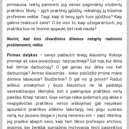
pirmiausia, reiktų paminėti, jog vienas pagrindinių studentų
praktikos tikslų – įgyti praktinių įgūdžių, reikalingų jų būsimai
profesinei veiklai. Taigi, kaip iš tiesų įgyti tuos įgūdžius? Kaip
galima realizuoti save? O be viso to, kaip užsigarantuoti, jog
praktika bus ne teorinė apgaulė, bet reali nauda?
Norint, kad šios išvardintos dilemos netaptų realiomis
problemomis, reikia:
Pirmas dalykas
– savęs paklausti dviejų klausimų: Kokioje
įmonėje aš save įsivaizduoju: tarptautinėje? Gal toje, kur dirba
keli šimtai darbuotojų? O gal geriau kur dirba vos keli
darbuotojai? Antras klausimas - kokio pobūdžio įmonė mane
domina labiausiai? Biudžetinė? O gal vis gi privati? Radus
aiškius atsakymus į šiuos klausimus ne tik padidėja
savirealizacijos tikimybė, bet ir palengvėja praktikos vietų
paieška. Kitaip tariant, šioje vietoje reikia įsidėmėti, jog aklas ir
neapgalvotas praktikos vietos ieškojimas gali nejuokais
apsunkinti praktikos atlikimo laikotarpį, nes jeigu susirasi
vietą, kur jausiesi blogai ir į kurią nenorėsi eiti – yapč tikėtina,
jog pradėsi abejoti savo, kaip tam tikros profesijos atstovo,
jėgomis, bei ženkliai sumažinsi motyvaciją tęsti pasirinktos