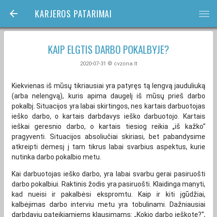
KARJEROS PATARIMAI
bars
KAIP ELGTIS DARBO POKALBYJE?
2020-07-31 © cvzona.lt
Kiekvienas iš mūsų tikriausiai yra patyręs tą lengvą jauduliuką
(arba nelengvą), kuris apima daugelį iš mūsų prieš darbo
pokalbį. Situacijos yra labai skirtingos, nes kartais darbuotojas
ieško darbo, o kartais darbdavys ieško darbuotojo. Kartais
ieškai geresnio darbo, o kartais tiesiog reikia „iš kažko“
pragyventi. Situacijos absoliučiai skiriasi, bet pabandysime
atkreipti dėmesį į tam tikrus labai svarbius aspektus, kurie
nutinka darbo pokalbio metu.
Kai darbuotojas ieško darbo, yra labai svarbu gerai pasiruošti
darbo pokalbiui. Raktinis žodis yra pasiruošti. Klaidinga manyti,
kad nueisi ir pakalbėsi ekspromtu. Kaip ir kiti įgūdžiai,
kalbėjimas darbo interviu metu yra tobulinami. Dažniausiai
darbdavių pateikiamiems klausimams: „Kokio darbo ieškote?“,