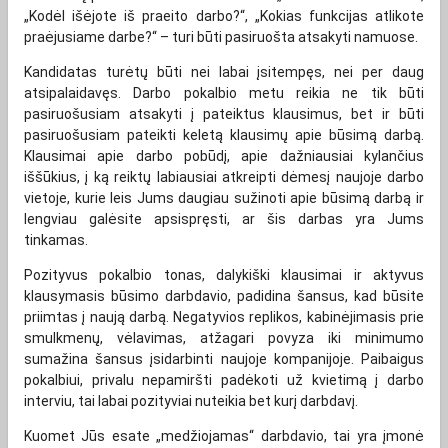
„Kodėl išėjote iš praeito darbo?“, „Kokias funkcijas atlikote
praėjusiame darbe?“ – turi būti pasiruošta atsakyti namuose.
Kandidatas turėtų būti nei labai įsitempęs, nei per daug
atsipalaidavęs. Darbo pokalbio metu reikia ne tik būti
pasiruošusiam atsakyti į pateiktus klausimus, bet ir būti
pasiruošusiam pateikti keletą klausimų apie būsimą darbą.
Klausimai apie darbo pobūdį, apie dažniausiai kylančius
iššūkius, į ką reiktų labiausiai atkreipti dėmesį naujoje darbo
vietoje, kurie leis Jums daugiau sužinoti apie būsimą darbą ir
lengviau galėsite apsispręsti, ar šis darbas yra Jums
tinkamas.
Pozityvus pokalbio tonas, dalykiški klausimai ir aktyvus
klausymasis būsimo darbdavio, padidina šansus, kad būsite
priimtas į naują darbą. Negatyvios replikos, kabinėjimasis prie
smulkmenų, vėlavimas, atžagari povyza iki minimumo
sumažina šansus įsidarbinti naujoje kompanijoje. Paibaigus
pokalbiui, privalu nepamiršti padėkoti už kvietimą į darbo
interviu, tai labai pozityviai nuteikia bet kurį darbdavį.
Kuomet Jūs esate „medžiojamas“ darbdavio, tai yra įmonė