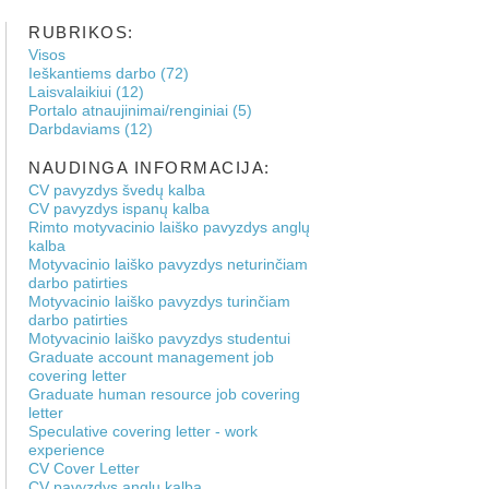
RUBRIKOS:
Visos
Ieškantiems darbo (72)
Laisvalaikiui (12)
Portalo atnaujinimai/renginiai (5)
Darbdaviams (12)
NAUDINGA INFORMACIJA:
CV pavyzdys švedų kalba
CV pavyzdys ispanų kalba
Rimto motyvacinio laiško pavyzdys anglų
kalba
Motyvacinio laiško pavyzdys neturinčiam
darbo patirties
Motyvacinio laiško pavyzdys turinčiam
darbo patirties
Motyvacinio laiško pavyzdys studentui
Graduate account management job
covering letter
Graduate human resource job covering
letter
Speculative covering letter - work
experience
CV Cover Letter
CV pavyzdys anglų kalba