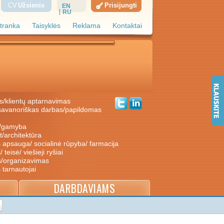
CV
Užsienis
Prisijungti
EN
RU
tranka
Taisyklės
Reklama
Kontaktai
s/klientų aptarnavimas
ė/gamyba
nt/architektūra
s apsauga/ socialinė rūpyba/ farmacija
/ teisė/ viešieji ryšiai
s/organizavimas
s tarnautojai
DARBDAVIAMS