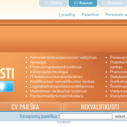
CV
Vilnius
CV
Kaunas
CV
Klaipėda
Į pradžią
Patarimai
Personalo a
administravimas/personalo valdymas
paslaugo
apsauga
praktika/savanoriškas darbas/papildomas
finansai/apskaita/draudimas
darbas
inžinerija/technologai
pramon
IT/telekomunikacijos/dizainas
statyba/
kvalifikuotas/ nekvalifikuotas darbas
sveikato
logistika/transportas/sandėliavimas
švietimas
maitinimas/ viešbučiai/ turizmas
valdyma
pardavimai/pirkimai/rinkodara
valstybė
CV PAIEŠKA
NEKVALIFIKUOTI
Straipsnių paieška