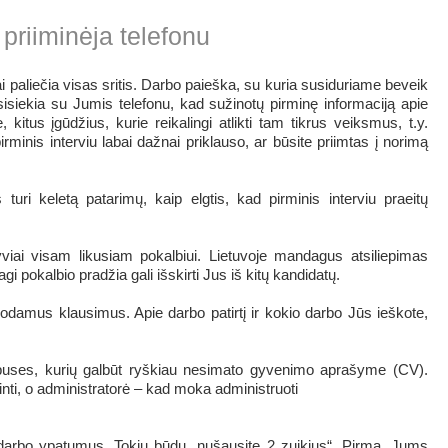
 priiminėja telefonu
i paliečia visas sritis. Darbo paieška, su kuria susiduriame beveik
sisiekia su Jumis telefonu, kad sužinotų pirminę informaciją apie
kitus įgūdžius, kurie reikalingi atlikti tam tikrus veiksmus, t.y.
irminis interviu labai dažnai priklauso, ar būsite priimtas į norimą
uri keletą patarimų, kaip elgtis, kad pirminis interviu praeitų
tyviai visam likusiam pokalbiui. Lietuvoje mandagus atsiliepimas
 pokalbio pradžia gali išskirti Jus iš kitų kandidatų.
duodamus klausimus. Apie darbo patirtį ir kokio darbo Jūs ieškote,
s puses, kurių galbūt ryškiau nesimato gyvenimo aprašyme (CV).
inti, o administratorė – kad moka administruoti
 darbo ypatumus. Tokiu būdu „nušausite 2 zuikius“. Pirma, Jums