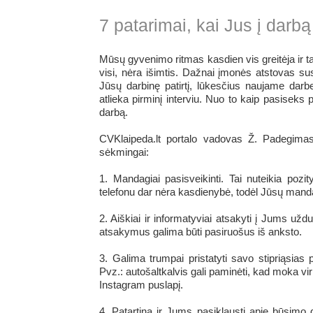
7 patarimai, kai Jus į darbą
Mūsų gyvenimo ritmas kasdien vis greitėja ir ta
visi, nėra išimtis. Dažnai įmonės atstovas su
Jūsų darbinę patirtį, lūkesčius naujame darbe, 
atlieka pirminį interviu. Nuo to kaip pasiseks p
darbą.
CVKlaipeda.lt portalo vadovas Ž. Padegimas t
sėkmingai:
1. Mandagiai pasisveikinti. Tai nuteikia pozi
telefonu dar nėra kasdienybė, todėl Jūsų mandagi
2. Aiškiai ir informatyviai atsakyti į Jums už
atsakymus galima būti pasiruošus iš anksto.
3. Galima trumpai pristatyti savo stipriąsia
Pvz.: autošaltkalvis gali paminėti, kad moka vir
Instagram puslapį.
4. Patartina ir Jums pasiklausti apie būsimo