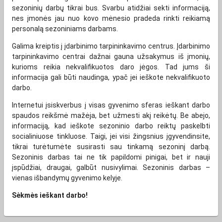
sezoninių darbų tikrai bus. Svarbu atidžiai sekti informaciją,
nes įmonės jau nuo kovo mėnesio pradeda rinkti reikiamą
personalą sezoniniams darbams.
Galima kreiptis į įdarbinimo tarpininkavimo centrus. Įdarbinimo
tarpininkavimo centrai dažnai gauna užsakymus iš įmonių,
kurioms reikia nekvalifikuotos daro jėgos. Tad jums ši
informacija gali būti naudinga, ypač jei ieškote nekvalifikuoto
darbo.
Internetui įsiskverbus į visas gyvenimo sferas ieškant darbo
spaudos reikšmė mažėja, bet užmesti akį reikėtų. Be abejo,
informaciją, kad ieškote sezoninio darbo reiktų paskelbti
socialiniuose tinkluose. Taigi, jei visi žingsnius įgyvendinsite,
tikrai turėtumėte susirasti sau tinkamą sezoninį darbą.
Sezoninis darbas tai ne tik papildomi pinigai, bet ir nauji
įspūdžiai, draugai, galbūt nusivylimai. Sezoninis darbas –
vienas išbandymų gyvenimo kelyje.
Sėkmės ieškant darbo!