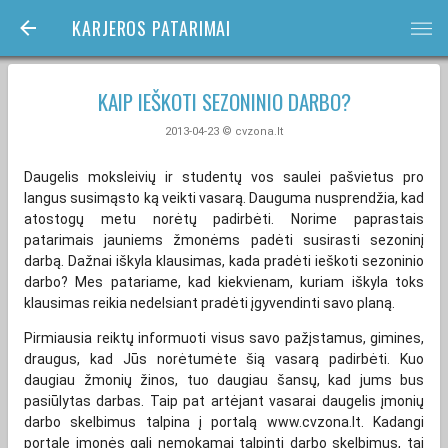
KARJEROS PATARIMAI
bars
KAIP IEŠKOTI SEZONINIO DARBO?
2013-04-23 © cvzona.lt
Daugelis moksleivių ir studentų vos saulei pašvietus pro
langus susimąsto ką veikti vasarą. Dauguma nusprendžia, kad
atostogų metu norėtų padirbėti. Norime paprastais
patarimais jauniems žmonėms padėti susirasti sezoninį
darbą. Dažnai iškyla klausimas, kada pradėti ieškoti sezoninio
darbo? Mes patariame, kad kiekvienam, kuriam iškyla toks
klausimas reikia nedelsiant pradėti įgyvendinti savo planą.
Pirmiausia reiktų informuoti visus savo pažįstamus, gimines,
draugus, kad Jūs norėtumėte šią vasarą padirbėti. Kuo
daugiau žmonių žinos, tuo daugiau šansų, kad jums bus
pasiūlytas darbas. Taip pat artėjant vasarai daugelis įmonių
darbo skelbimus talpina į portalą www.cvzona.lt. Kadangi
portale įmonės gali nemokamai talpinti darbo skelbimus, tai