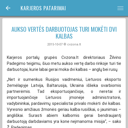
KARJEROS PATARIMAI
bars
AUKSO VERTĖS DARBUOTOJAS TURI MOKĖTI DVI
KALBAS
2015-10-07 © cvzona.lt
Karjeros portalų grupės Cvzona.lt direktoriaus Žilvino
Padegimo teigimu, šiuo metu aukso vertę darbo rinkoje turi tie
darbuotojai, kurie labai gerai moka dvi kalbas – anglų bei rusų.
„Net ir sumenkus Rusijos vaidmeniui, Lietuvos eksporto
žemėlapyje Latvija, Baltarusija, Ukraina išlieka svarbiomis
partnerėmis. Tad eksportuojančioje, o neretai ir
importuojančioje Lietuvos įmonėje administratorė,
vadybininkai, pardavimų specialistai privalo mokėti dvi kalbas.
Vyresnio amžiaus žmonės geriau kalba rusiškai, o jaunimas –
angliškai. Surasti abiem kalbomis gerai bendraujantį
darbuotoją darbdaviams yra kone neįmanoma misija“, – sako
Ž. Padegimas.