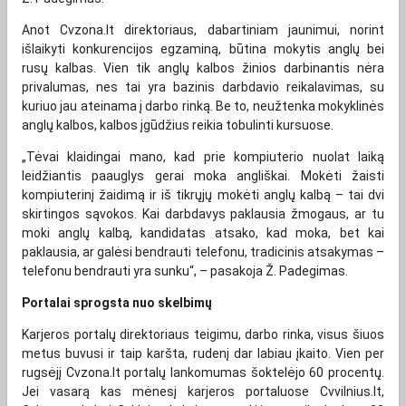
Anot Cvzona.lt direktoriaus, dabartiniam jaunimui, norint
išlaikyti konkurencijos egzaminą, būtina mokytis anglų bei
rusų kalbas. Vien tik anglų kalbos žinios darbinantis nėra
privalumas, nes tai yra bazinis darbdavio reikalavimas, su
kuriuo jau ateinama į darbo rinką. Be to, neužtenka mokyklinės
anglų kalbos, kalbos įgūdžius reikia tobulinti kursuose.
„Tėvai klaidingai mano, kad prie kompiuterio nuolat laiką
leidžiantis paauglys gerai moka angliškai. Mokėti žaisti
kompiuterinį žaidimą ir iš tikrųjų mokėti anglų kalbą – tai dvi
skirtingos sąvokos. Kai darbdavys paklausia žmogaus, ar tu
moki anglų kalbą, kandidatas atsako, kad moka, bet kai
paklausia, ar galėsi bendrauti telefonu, tradicinis atsakymas –
telefonu bendrauti yra sunku“, – pasakoja Ž. Padegimas.
Portalai sprogsta nuo skelbimų
Karjeros portalų direktoriaus teigimu, darbo rinka, visus šiuos
metus buvusi ir taip karšta, rudenį dar labiau įkaito. Vien per
rugsėjį Cvzona.lt portalų lankomumas šoktelėjo 60 procentų.
Jei vasarą kas mėnesį karjeros portaluose Cvvilnius.lt,