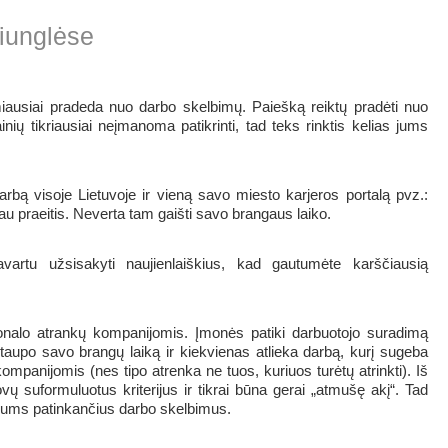
iunglėse
ausiai pradeda nuo darbo skelbimų. Paiešką reiktų pradėti nuo
nių tikriausiai neįmanoma patikrinti, tad teks rinktis kelias jums
darbą visoje Lietuvoje ir vieną savo miesto karjeros portalą pvz.:
u praeitis. Neverta tam gaišti savo brangaus laiko.
vartu užsisakyti naujienlaiškius, kad gautumėte karščiausią
onalo atrankų kompanijomis. Įmonės patiki darbuotojo suradimą
taupo savo brangų laiką ir kiekvienas atlieka darbą, kurį sugeba
ompanijomis (nes tipo atrenka ne tuos, kuriuos turėtų atrinkti). Iš
ų suformuluotus kriterijus ir tikrai būna gerai „atmušę akį“. Tad
jums patinkančius darbo skelbimus.