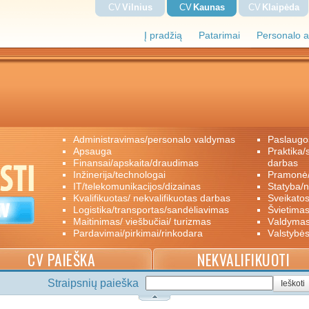
CV
Vilnius
CV
Kaunas
CV
Klaipėda
Į pradžią
Patarimai
Personalo a
administravimas/personalo valdymas
paslaugo
apsauga
praktika/savanoriškas darbas/papildomas
finansai/apskaita/draudimas
darbas
inžinerija/technologai
pramon
IT/telekomunikacijos/dizainas
statyba/
kvalifikuotas/ nekvalifikuotas darbas
sveikato
logistika/transportas/sandėliavimas
švietimas
maitinimas/ viešbučiai/ turizmas
valdyma
pardavimai/pirkimai/rinkodara
valstybė
CV PAIEŠKA
NEKVALIFIKUOTI
Straipsnių paieška