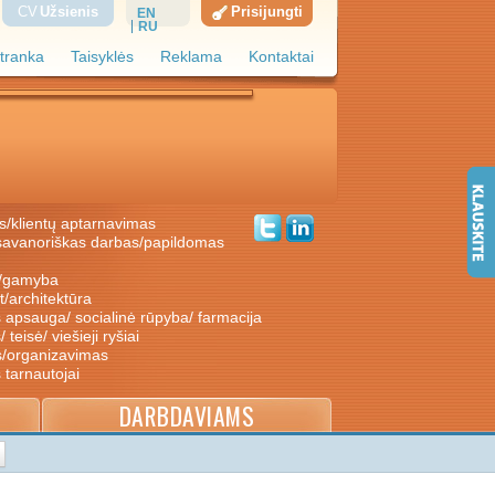
CV
Užsienis
Prisijungti
EN
RU
tranka
Taisyklės
Reklama
Kontaktai
s/klientų aptarnavimas
ė/gamyba
nt/architektūra
s apsauga/ socialinė rūpyba/ farmacija
/ teisė/ viešieji ryšiai
s/organizavimas
s tarnautojai
DARBDAVIAMS