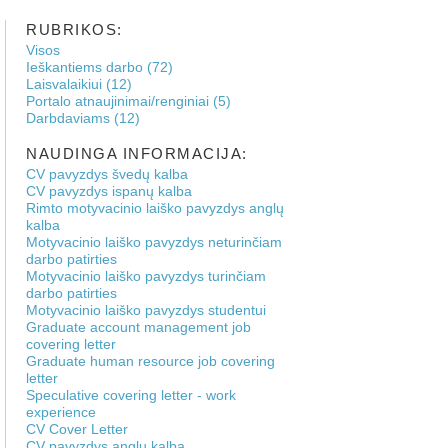
RUBRIKOS:
Visos
Ieškantiems darbo (72)
Laisvalaikiui (12)
Portalo atnaujinimai/renginiai (5)
Darbdaviams (12)
NAUDINGA INFORMACIJA:
CV pavyzdys švedų kalba
CV pavyzdys ispanų kalba
Rimto motyvacinio laiško pavyzdys anglų
kalba
Motyvacinio laiško pavyzdys neturinčiam
darbo patirties
Motyvacinio laiško pavyzdys turinčiam
darbo patirties
Motyvacinio laiško pavyzdys studentui
Graduate account management job
covering letter
Graduate human resource job covering
letter
Speculative covering letter - work
experience
CV Cover Letter
CV pavyzdys anglų kalba