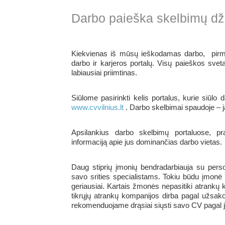
Darbo paieška skelbimų dž
Kiekvienas iš mūsų ieškodamas darbo, pirmi
darbo ir karjeros portalų. Visų paieškos svetai
labiausiai priimtinas.
Siūlome pasirinkti kelis portalus, kurie siūlo 
www.cvvilnius.lt
. Darbo skelbimai spaudoje – ja
Apsilankius darbo skelbimų portaluose, pra
informaciją apie jus dominančias darbo vietas.
Daug stiprių įmonių bendradarbiauja su pers
savo srities specialistams. Tokiu būdu įmonė 
geriausiai. Kartais žmonės nepasitiki atrankų k
tikrųjų atrankų kompanijos dirba pagal užsakov
rekomenduojame drąsiai siųsti savo CV pagal 