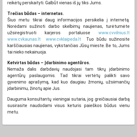
reikėtų perskaityti. Galbūt vienas iš jų tiks Jums.
Trečias būdas – internetas.
Šiuo metu tikrai daug informacijos persikelia į internetą.
Norėdami sužinoti darbo skelbimų naujienas, turėtumėte
užsiregistruoti karjeros portaluose
www.cvvilnius.lt
www.cvkaunas.lt
www.cvklaipeda.lt
Tuo būdu sužinosite
karščiausias naujienas, vykstančias Jūsų mieste. Be to, Jums
tai nieko nekainuoja.
Ketvirtas būdas – Įdarbinimo agentūros.
Nemaža dalis darbdavių naudojasi tam tikrų įdarbinimo
agentūrų paslaugomis. Tad tikrai vertėtų palikti savo
gyvenimo aprašymą, kad kuo daugiau žmonių, užsiimančių
įdarbinimu, žinotų apie Jus.
Dauguma konsultantų vieningai sutaria, jog greičiausiai darbą
susirasite naudodami visus keturis paieškos būdus vienu
metu.