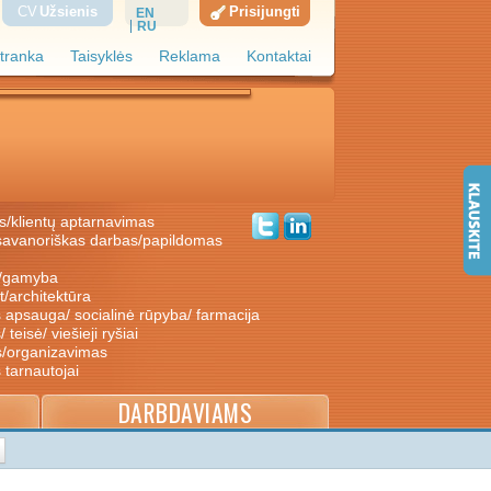
CV
Užsienis
Prisijungti
EN
RU
tranka
Taisyklės
Reklama
Kontaktai
s/klientų aptarnavimas
ė/gamyba
nt/architektūra
s apsauga/ socialinė rūpyba/ farmacija
/ teisė/ viešieji ryšiai
s/organizavimas
s tarnautojai
DARBDAVIAMS