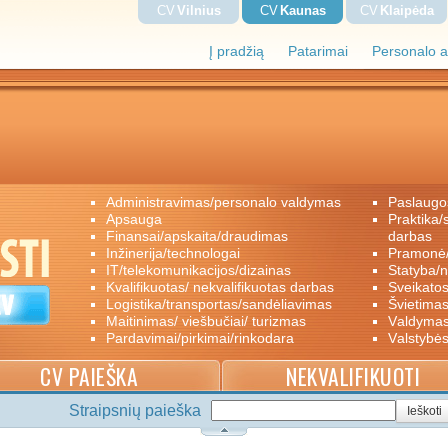
CV
Vilnius
CV
Kaunas
CV
Klaipėda
Į pradžią
Patarimai
Personalo a
administravimas/personalo valdymas
paslaugo
apsauga
praktika/savanoriškas darbas/papildomas
finansai/apskaita/draudimas
darbas
inžinerija/technologai
pramon
IT/telekomunikacijos/dizainas
statyba/
kvalifikuotas/ nekvalifikuotas darbas
sveikato
logistika/transportas/sandėliavimas
švietimas
maitinimas/ viešbučiai/ turizmas
valdyma
pardavimai/pirkimai/rinkodara
valstybė
CV PAIEŠKA
NEKVALIFIKUOTI
Straipsnių paieška