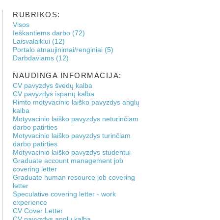
RUBRIKOS:
Visos
Ieškantiems darbo (72)
Laisvalaikiui (12)
Portalo atnaujinimai/renginiai (5)
Darbdaviams (12)
NAUDINGA INFORMACIJA:
CV pavyzdys švedų kalba
CV pavyzdys ispanų kalba
Rimto motyvacinio laiško pavyzdys anglų
kalba
Motyvacinio laiško pavyzdys neturinčiam
darbo patirties
Motyvacinio laiško pavyzdys turinčiam
darbo patirties
Motyvacinio laiško pavyzdys studentui
Graduate account management job
covering letter
Graduate human resource job covering
letter
Speculative covering letter - work
experience
CV Cover Letter
CV pavyzdys anglų kalba