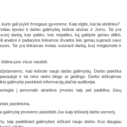
kuris gali įvykti žmogaus gyvenime. Kaip elgtis, kai tai atsitinka?
oliau tęsiasi ir darbo galimybių būtinai atsiras ir Jums. Tai yra
sį darbą, kas patiko, kas nepatiko, ką galėjote geriau atlikti,
 analizė ir padarytos tinkamos išvados leis geriau suprasti savo
s puses. Tai yra tinkamas metas susirasti darbą, kurį mėgtumėte ir
būtina juos visus naudoti.
pažįstamiems, kad ieškote naujo darbo galimybių. Darbo paieška
saulyje ir tai nėra nieko blogo ar gėdingo. Darbo ieškojimas
kia galimybę paskleisti informaciją plačiai auditorijai.
siogiai į personalo atrankos įmones taip pat padidina Jūsų
rtais pasiteisina.
ia galimybę įmonėms pastebėti Jus kaip ieškantį darbo asmenį.
artu, taip padidinant galimybes ieškant naujo darbo. Kuo daugiau