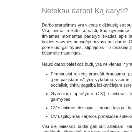
Netekau darbo! Ką daryti?
Darbo praradimas yra vienas didžiausių stresų, 
Visų pirma, reikėtų suprasti, kad gyvenimas t
tinkamas momentas padaryti išvadas apie buvu
kokios savybės nepadėjo buvusiame darbe. Gili
poreikius, galimybes, stipriąsias ir silpnąsia
būtumėte naudingas.
Naujo darbo paieškos būdų yra ne vienas ir yra 
Pirmiausiai reikėtų pranešti draugams, 
„per pažįstamus“ yra vykdoma visame pa
socialinių tinklų pagalba ieškančiajam sutei
Gyvenimo aprašymo (CV) siuntimas tie
galimybes.
CV siuntimas tiesiogiai į įmones taip pat ka
CV užpildymas karjeros portaluose suteik
Visi šie paieškos būdai gali būti atliekami k