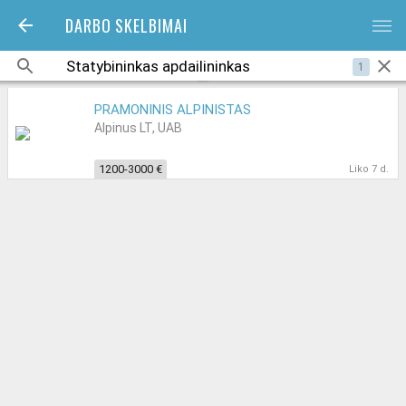
DARBO SKELBIMAI
bars
1
PRAMONINIS ALPINISTAS
Alpinus LT, UAB
1200-3000 €
Liko 7 d.