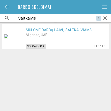
DARBO SKELBIMAI
bars
1
SIŪLOME DARBĄ LAIVŲ ŠALTKALVIAMS.
Migansa, UAB
3000-4500 €
Liko 11 d.