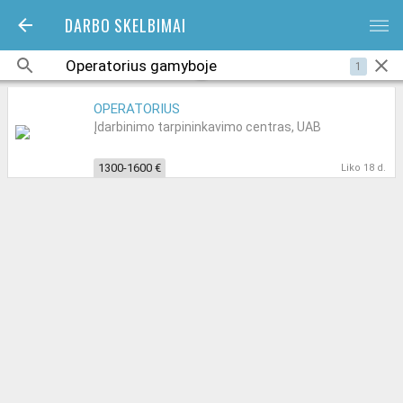
DARBO SKELBIMAI
bars
1
OPERATORIUS
Įdarbinimo tarpininkavimo centras, UAB
1300-1600 €
Liko 18 d.