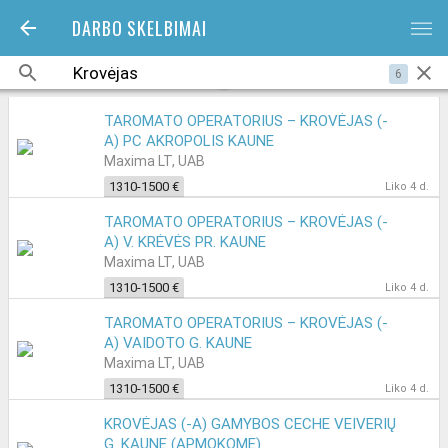
DARBO SKELBIMAI
bars
6
TAROMATO OPERATORIUS – KROVĖJAS (-
A) PC AKROPOLIS KAUNE
Maxima LT, UAB
1310-1500 €
Liko 4 d.
TAROMATO OPERATORIUS – KROVĖJAS (-
A) V. KRĖVĖS PR. KAUNE
Maxima LT, UAB
1310-1500 €
Liko 4 d.
TAROMATO OPERATORIUS – KROVĖJAS (-
A) VAIDOTO G. KAUNE
Maxima LT, UAB
1310-1500 €
Liko 4 d.
KROVĖJAS (-A) GAMYBOS CECHE VEIVERIŲ
G. KAUNE (APMOKOME)