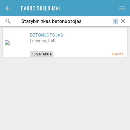
DARBO SKELBIMAI
bars
1
BETONUOTOJAS
Laborina, UAB
1350-1800 €
Liko 2 d.