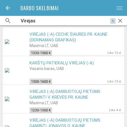
DARBO SKELBIMAI
bars
6
VIRĖJAS (-A) CECHE ŠIAURĖS PR. KAUNE
(DERINAMAS GRAFIKAS)
Maxima LT, UAB
1330-1560 €
Liko 12 d.
KARŠTŲ PATIEKALŲ VIRĖJAS (-A)
Vasario baras, UAB
1500-1600 €
Liko 13 d.
VIRĖJAS (-A) DARBUOTOJŲ PIETUMS
GAMINTI V. KRĖVĖS PR. KAUNE
Maxima LT, UAB
1230-1360 €
Liko 4 d.
VIRĖJAS (-A) DARBUOTOJŲ PIETUMS
GAMINTI JONAVOS G. KAUNE