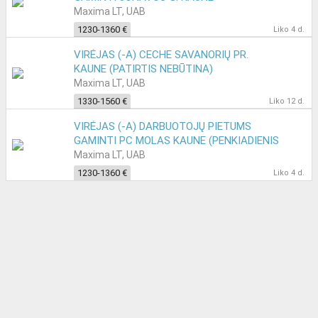
Maxima LT, UAB
1230-1360 €
Liko 4 d.
VIRĖJAS (-A) CECHE SAVANORIŲ PR.
KAUNE (PATIRTIS NEBŪTINA)
Maxima LT, UAB
1330-1560 €
Liko 12 d.
VIRĖJAS (-A) DARBUOTOJŲ PIETUMS
GAMINTI PC MOLAS KAUNE (PENKIADIENIS
GRAFIKAS)
Maxima LT, UAB
1230-1360 €
Liko 4 d.