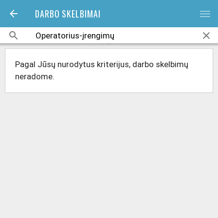
DARBO SKELBIMAI
bars
Pagal Jūsų nurodytus kriterijus, darbo skelbimų
neradome.