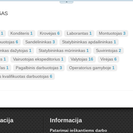
RGAS
s
1
Konditeris
1
Krovėjas
6
Laborantas
1
Montuotojas
3
buotojas
6
Sandėlininkas
3
Statybininkas apdailininkas
1
inkas dažytojas
1
Statybininkas mūrininkas
1
Suvirintojas
2
as
1
Vairuotojas ekspeditorius
1
Valytojas
16
Virėjas
6
efas
1
Pagalbinis darbuotojas
3
Operatorius gamyboje
1
s kvalifikuotas darbuotojas
6
acija
Informacija
i
Patarimai ieškantiems darbo