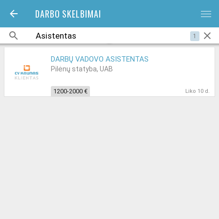
DARBO SKELBIMAI
bars
1
DARBŲ VADOVO ASISTENTAS
Pilėnų statyba, UAB
1200-2000 €
Liko 10 d.