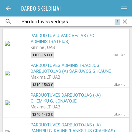
DARBO SKELBIMAI
bars
5
PARDUOTUVIŲ VADOVĖ/-AS (PC
ADMINISTRATRIUS)
Kilminė , UAB
1100-1500 €
Liko 13 d.
PARDUOTUVĖS ADMINISTRACIJOS
DARBUOTOJAS (A) ŠARKUVOS G. KAUNE
Maxima LT, UAB
1310-1560 €
Liko 4 d.
PARDUOTUVĖS DARBUOTOJAS (-A)
CHEMIKŲ G. JONAVOJE
Maxima LT, UAB
1240-1430 €
Liko 4 d.
PARDUOTUVĖS DARBUOTOJAS (-A)
PANERIŲ G. KAUNE (LANKSTUS GRAFIKAS)