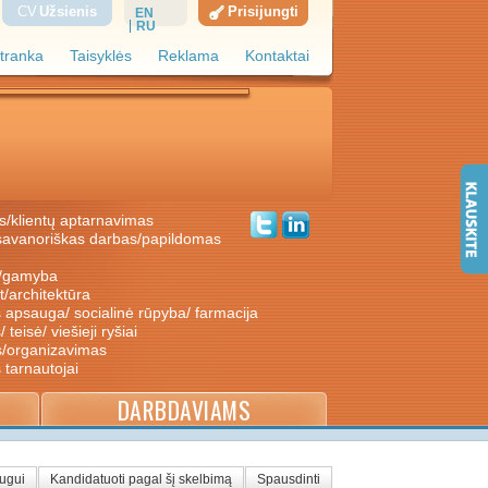
CV
Užsienis
Prisijungti
EN
RU
tranka
Taisyklės
Reklama
Kontaktai
s/klientų aptarnavimas
ė/gamyba
nt/architektūra
s apsauga/ socialinė rūpyba/ farmacija
/ teisė/ viešieji ryšiai
s/organizavimas
s tarnautojai
DARBDAVIAMS
augui
Kandidatuoti pagal šį skelbimą
Spausdinti