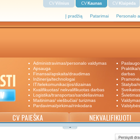
CV
Vilnius
CV
Kaunas
CV
Klaipėda
Į pradžią
Patarimai
Personalo a
administravimas/personalo valdymas
paslaugo
apsauga
praktika/savanoriškas darbas/papildomas
finansai/apskaita/draudimas
darbas
inžinerija/technologai
pramon
IT/telekomunikacijos/dizainas
statyba/
kvalifikuotas/ nekvalifikuotas darbas
sveikato
logistika/transportas/sandėliavimas
švietimas
maitinimas/ viešbučiai/ turizmas
valdyma
pardavimai/pirkimai/rinkodara
valstybė
CV PAIEŠKA
NEKVALIFIKUOTI
Persiųsti dr