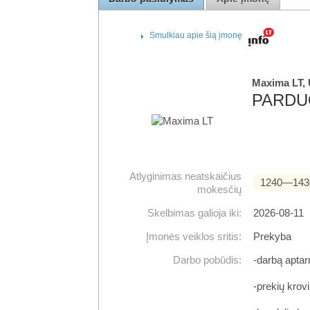
Smulkiau apie šią įmonę
Maxima LT,
PARDU
Atlyginimas neatskaičius
1240―143
mokesčių
Skelbimas galioja iki:
2026-08-11
Įmonės veiklos sritis:
Prekyba
Darbo pobūdis:
-darbą aptar
-prekių krov