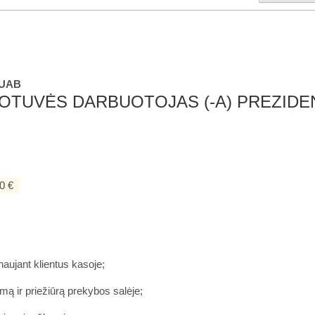
 UAB
OTUVĖS DARBUOTOJAS (-A) PREZIDE
0 €
naujant klientus kasoje;
imą ir priežiūrą prekybos salėje;