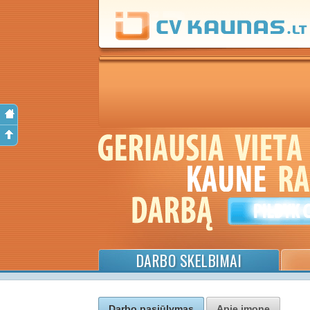
DARBO SKELBIMAI
Darbo pasiūlymas
Apie įmonę