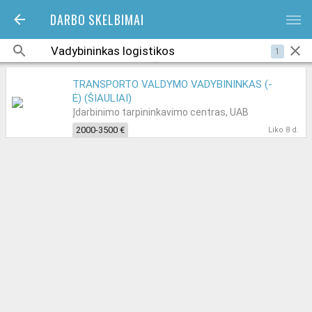
DARBO SKELBIMAI
bars
1
TRANSPORTO VALDYMO VADYBININKAS (-
Ė) (ŠIAULIAI)
Įdarbinimo tarpininkavimo centras, UAB
2000-3500 €
Liko 8 d.