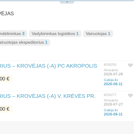
OVĖJAS
ndėlininkas
3
Vadybininkas logistikos
1
Vairuotojas
1
airuotojas ekspeditorius
1
US – KROVĖJAS (-A) PC AKROPOLIS
#258293
Atnaujinta:
2026-07-28
00 €
Galioja iki:
2026-08-11
S – KROVĖJAS (-A) V. KRĖVĖS PR.
#258277
Atnaujinta:
2026-07-27
00 €
Galioja iki:
2026-08-11