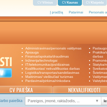
CV
Vilnius
CV
Kaunas
CV
Klaipėda
Į pradžią
Patarimai
Personalo a
administravimas/personalo valdymas
paslaugo
apsauga
praktika/savanoriškas darbas/papildomas
finansai/apskaita/draudimas
darbas
inžinerija/technologai
pramon
IT/telekomunikacijos/dizainas
statyba/
kvalifikuotas/ nekvalifikuotas darbas
sveikato
logistika/transportas/sandėliavimas
švietimas
maitinimas/ viešbučiai/ turizmas
valdyma
pardavimai/pirkimai/rinkodara
valstybė
CV PAIEŠKA
NEKVALIFIKUOTI
darbo paieška
Ie