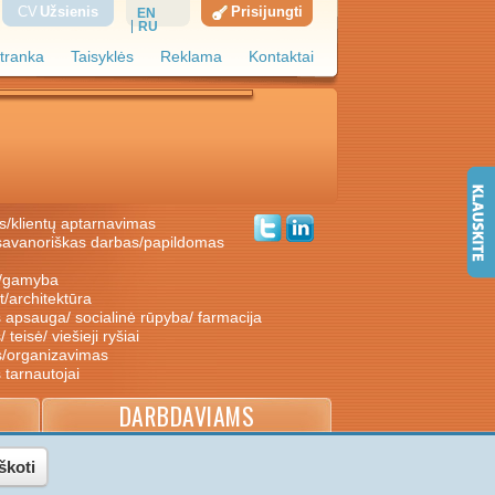
CV
Užsienis
Prisijungti
EN
RU
tranka
Taisyklės
Reklama
Kontaktai
s/klientų aptarnavimas
ė/gamyba
nt/architektūra
s apsauga/ socialinė rūpyba/ farmacija
/ teisė/ viešieji ryšiai
s/organizavimas
s tarnautojai
DARBDAVIAMS
škoti