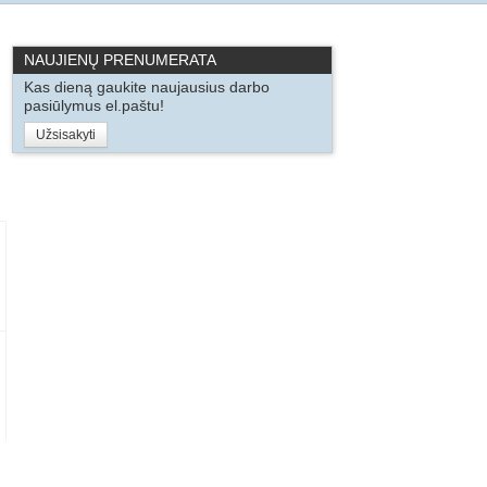
NAUJIENŲ PRENUMERATA
Kas dieną gaukite naujausius darbo
pasiūlymus el.paštu!
Užsisakyti