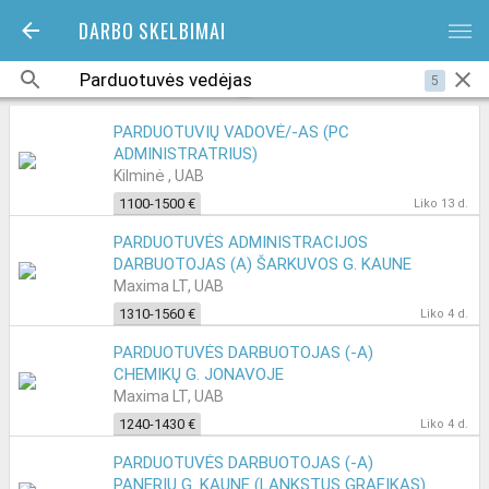
DARBO SKELBIMAI
bars
5
PARDUOTUVIŲ VADOVĖ/-AS (PC
ADMINISTRATRIUS)
Kilminė , UAB
1100-1500 €
Liko 13 d.
PARDUOTUVĖS ADMINISTRACIJOS
DARBUOTOJAS (A) ŠARKUVOS G. KAUNE
Maxima LT, UAB
1310-1560 €
Liko 4 d.
PARDUOTUVĖS DARBUOTOJAS (-A)
CHEMIKŲ G. JONAVOJE
Maxima LT, UAB
1240-1430 €
Liko 4 d.
PARDUOTUVĖS DARBUOTOJAS (-A)
PANERIŲ G. KAUNE (LANKSTUS GRAFIKAS)