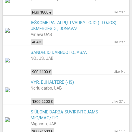
Nuo 1800 €
Liko 29 d.
IEŠKOME PATALPŲ TVARKYTOJO (-TOJOS)
UKMERGĖS G., JONAVA!
Ainava UAB
484 €
Liko 29 d.
SANDĖLIO DARBUOTOJAS/A
NOJUS, UAB
900-1100 €
Liko 9 d.
VYR. BUHALTERĖ (-IS)
Noriu darbo, UAB
1800-2200 €
Liko 27 d.
SIŪLOME DARBĄ SUVIRINTOJAMS
MIG/MAG/TIG.
Migansa, UAB
3000-4500 €
Liko 11 d.