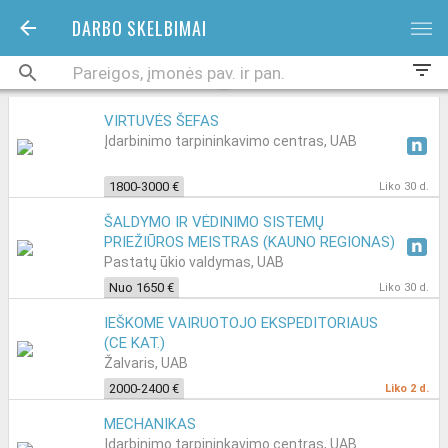
DARBO SKELBIMAI
bars
filter_list
VIRTUVĖS ŠEFAS
Įdarbinimo tarpininkavimo centras, UAB
1800-3000 €
Liko 30 d.
ŠALDYMO IR VĖDINIMO SISTEMŲ
PRIEŽIŪROS MEISTRAS (KAUNO REGIONAS)
Pastatų ūkio valdymas, UAB
Nuo 1650 €
Liko 30 d.
IEŠKOME VAIRUOTOJO EKSPEDITORIAUS
(CE KAT.)
Žalvaris, UAB
2000-2400 €
Liko 2 d.
MECHANIKAS
Įdarbinimo tarpininkavimo centras, UAB