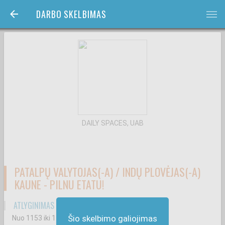
DARBO SKELBIMAS
bars
DAILY SPACES, UAB
PATALPŲ VALYTOJAS(-A) / INDŲ PLOVĖJAS(-A)
KAUNE - PILNU ETATU!
ATLYGINIMAS ATSKAIČIUS MOKESČIUS
Šio skelbimo galiojimas
Nuo 1153
iki 1153
€