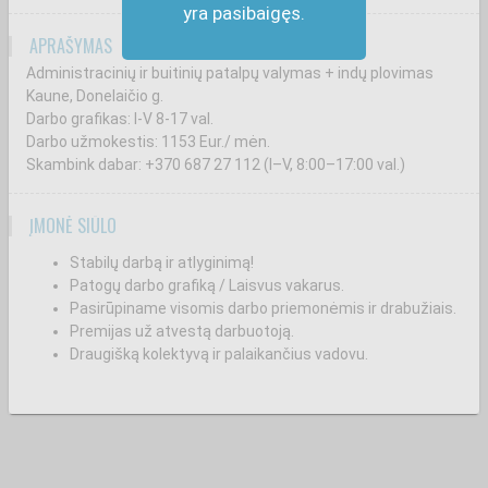
yra pasibaigęs.
APRAŠYMAS
Administracinių ir buitinių patalpų valymas + indų plovimas
Kaune, Donelaičio g.
Darbo grafikas: I-V 8-17 val.
Darbo užmokestis: 1153 Eur./ mėn.
Skambink dabar: +370 687 27 112 (I–V, 8:00–17:00 val.)
ĮMONĖ SIŪLO
Stabilų darbą ir atlyginimą!
Patogų darbo grafiką / Laisvus vakarus.
Pasirūpiname visomis darbo priemonėmis ir drabužiais.
Premijas už atvestą darbuotoją.
Draugišką kolektyvą ir palaikančius vadovu.