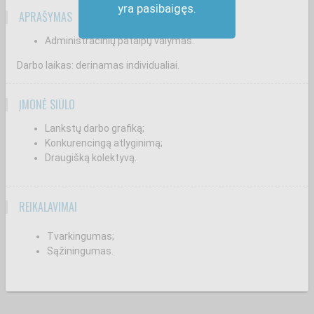
yra pasibaigęs.
APRAŠYMAS
Administracinių patalpų valymas.
Darbo laikas: derinamas individualiai.
ĮMONĖ SIŪLO
Lankstų darbo grafiką;
Konkurencingą atlyginimą;
Draugišką kolektyvą.
REIKALAVIMAI
Tvarkingumas;
Sąžiningumas.