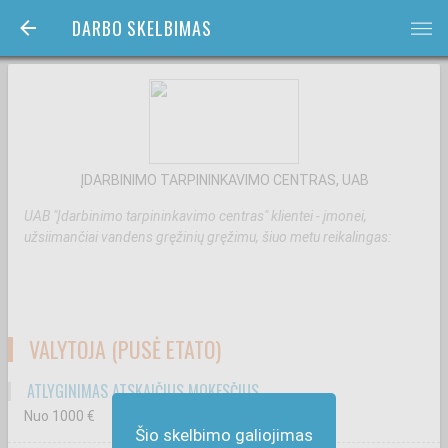
DARBO SKELBIMAS
bars
ĮDARBINIMO TARPININKAVIMO CENTRAS, UAB
UAB "Įdarbinimo tarpininkavimo centras" klientei - įmonei,
užsiimančiai vandens gręžinių gręžimu, šiuo metu reikalingas:
VALYTOJA (PUSĖ ETATO)
ATLYGINIMAS ATSKAIČIUS MOKESČIUS
Nuo 1000
€
Šio skelbimo galiojimas