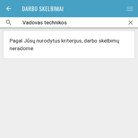
DARBO SKELBIMAI
bars
Pagal Jūsų nurodytus kriterijus, darbo skelbimų
neradome.