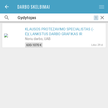
DARBO SKELBIMAI
bars
1
KLAUSOS PROTEZAVIMO SPECIALISTAS (-
Ė)( LANKSTUS DARBO GRAFIKAS IR
UŽIMTUMAS)
Noriu darbo, UAB
630-1070 €
Liko 29 d.